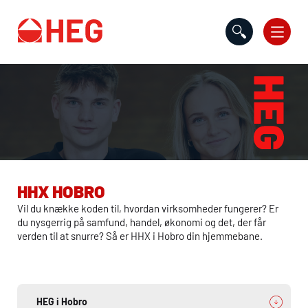
Gå til indholdet
HHX
HOBRO
Vil du knække koden til, hvordan virksomheder fungerer? Er
du nysgerrig på samfund, handel, økonomi og det, der får
verden til at snurre? Så er
HHX
i Hobro din hjemmebane.