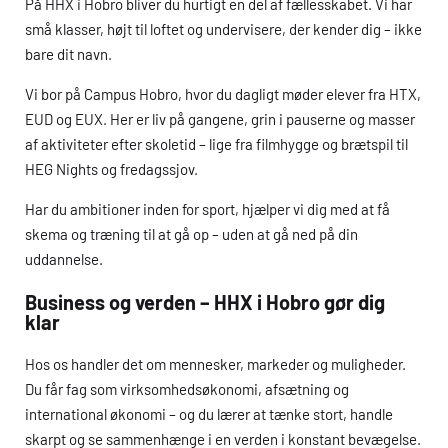
På
HHX
i Hobro bliver du hurtigt en del af fællesskabet. Vi har
små klasser, højt til loftet og undervisere, der kender dig – ikke
bare dit navn.
Vi bor på Campus Hobro, hvor du dagligt møder elever fra
HTX
,
EUD
og
EUX
. Her er liv på gangene, grin i pauserne og masser
af aktiviteter efter skoletid – lige fra filmhygge og brætspil til
HEG
Nights og fredagssjov.
Har du ambitioner inden for sport, hjælper vi dig med at få
skema og træning til at gå op – uden at gå ned på din
uddannelse.
Business og verden –
HHX
i Hobro gør dig
klar
Hos os handler det om mennesker, markeder og muligheder.
Du får fag som virksomhedsøkonomi, afsætning og
international økonomi – og du lærer at tænke stort, handle
skarpt og se sammenhænge i en verden i konstant bevægelse.