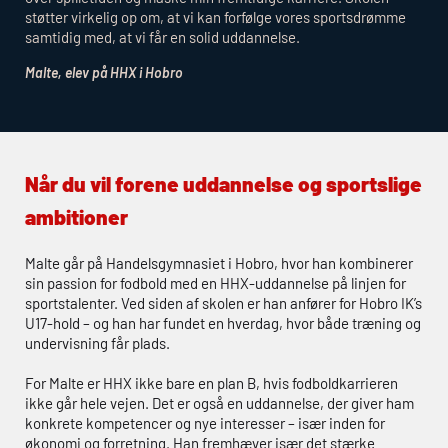
støtter virkelig op om, at vi kan forfølge vores sportsdrømme
samtidig med, at vi får en solid uddannelse.
Malte, elev på
HHX
i Hobro
Når du vil forene uddannelse og sportslige
ambitioner
Malte går på Handelsgymnasiet i Hobro, hvor han kombinerer
sin passion for fodbold med en
HHX
-uddannelse på linjen for
sportstalenter. Ved siden af skolen er han anfører for Hobro IK’s
U17-hold – og han har fundet en hverdag, hvor både træning og
undervisning får plads.
For Malte er
HHX
ikke bare en plan B, hvis fodboldkarrieren
ikke går hele vejen. Det er også en uddannelse, der giver ham
konkrete kompetencer og nye interesser – især inden for
økonomi og forretning. Han fremhæver især det stærke