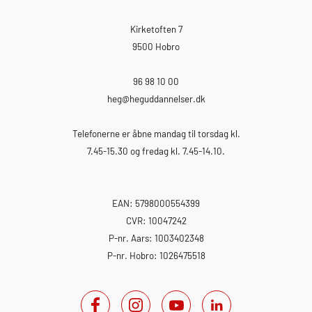
Kirketoften 7
9500 Hobro
96 98 10 00
heg
@heguddannelser.dk
Telefonerne er åbne mandag til torsdag kl.
7.45-15.30 og fredag kl. 7.45-14.10.
EAN: 5798000554399
CVR: 10047242
P-nr. Aars: 1003402348
P-nr. Hobro: 1026475518