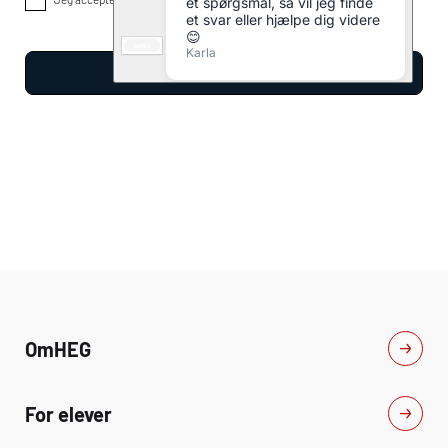
Om
HEG
For elever