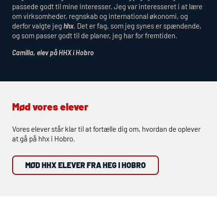
passede godt til mine interesser. Jeg var interesseret i at lære
om virksomheder, regnskab og international økonomi, og
derfor valgte jeg
. Det er fag, som jeg synes er spændende,
hhx
og som passer godt til de planer, jeg har for fremtiden.
Camilla, elev på
HHX
i Hobro
Mød vores elever
Vores elever står klar til at fortælle dig om, hvordan de oplever
at gå på
hhx
i Hobro.
MØD HHX ELEVER FRA HEG I HOBRO