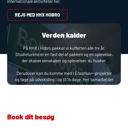
internationale aktiviteter her.
REJS MED HHX HOBRO
Verden kalder
På
HHX
i Hobro pakker vi kufferten alle tre år.
Studieturene er en fast del af pakken og en oplevelse,
der skaber venskaber og oplevelser, du husker.
Derudover kan du komme med i Erasmus+-projekter
og tage på udveksling i op til 14 dage. Her samarbejder
vi med skoler og virksomheder i hele verden.
Du lærer at samarbejde på tværs af sprog, lande og
kulturer. Og du finder ud af, at verden faktisk ikke er så
stor, når bare du tør åbne den.
Book dit besøg