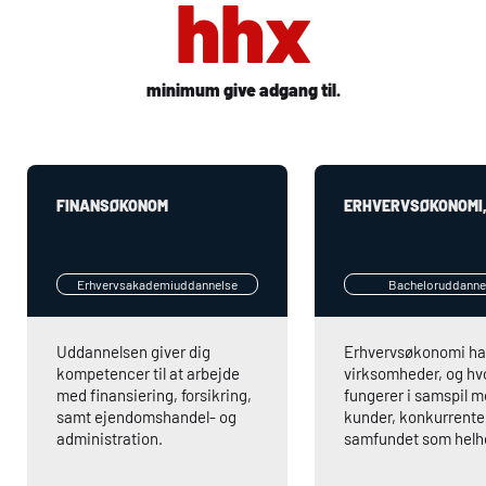
hhx
minimum give adgang til.
FINANSØKONOM
ERHVERVSØKONOMI,
Erhvervsakademiuddannelse
Bacheloruddanne
Uddannelsen giver dig
Erhvervsøkonomi ha
kompetencer til at arbejde
virksomheder, og hv
med finansiering, forsikring,
fungerer i samspil 
samt ejendomshandel- og
kunder, konkurrente
administration.
samfundet som helh