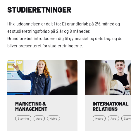
STUDIERETNINGER
Hhx
-uddannelsen er delt i to: Et grundforløb på 2½ måned og
et studieretningsforløb på 2 år og 8 måneder.
Grundforløbet introducerer dig til gymnasiet og dets fag, og du
bliver præsenteret for studieretningerne.
MARKETING & 
INTERNATIONAL 
MANAGEMENT
RELATIONS
Støvring
Aars
Hobro
Hobro
Aars
Støvr