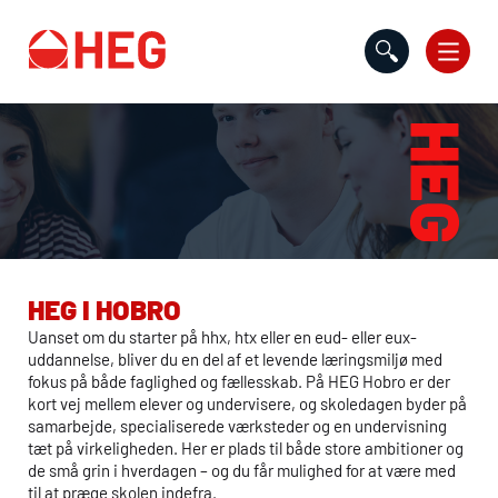
Gå til indholdet
HEG
I HOBRO
Uanset om du starter på
hhx
,
htx
eller en
eud
- eller
eux
-
uddannelse, bliver du en del af et levende læringsmiljø med
fokus på både faglighed og fællesskab. På
HEG
Hobro er der
kort vej mellem elever og undervisere, og skoledagen byder på
samarbejde, specialiserede værksteder og en undervisning
tæt på virkeligheden. Her er plads til både store ambitioner og
de små grin i hverdagen – og du får mulighed for at være med
til at præge skolen indefra.