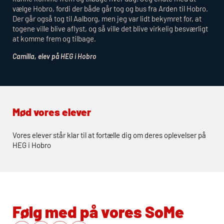
vælge Hobro, fordi der både går tog og bus fra Arden til Hobro.
Der går også tog til Aalborg, men jeg var lidt bekymret for, at
togene ville blive aflyst, og så ville det blive virkelig besværligt
at komme frem og tilbage.
Camilla, elev på
HEG
i Hobro
Mød vores elever
Vores elever står klar til at fortælle dig om deres oplevelser på
HEG
i Hobro
Følg med på vores SoMe