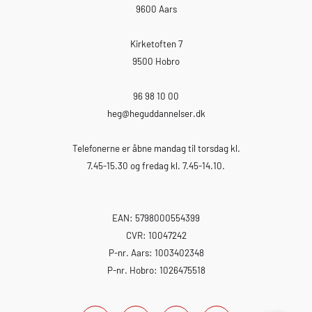
9600 Aars
Kirketoften 7
9500 Hobro
96 98 10 00
heg
@heguddannelser.dk
Telefonerne er åbne mandag til torsdag kl.
7.45-15.30 og fredag kl. 7.45-14.10.
EAN: 5798000554399
CVR: 10047242
P-nr. Aars: 1003402348
P-nr. Hobro: 1026475518