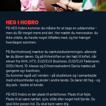
HEG
I HOBRO
På
HEG
Hobro kommer du måske for at tage en uddannelse –
men du får meget mere end det. Her møder du mennesker, du
ikke vidste, du havde noget tilfælles med, og her hænger
hverdagen sammen.
På Bornholmsvej mærker du værkstedsstemningen, allerede
før du åbner døren. Og på Kirketoften er der højt til loftet, når
elever fra
HHX
,
HTX
,
EUD
/EUX Business,
EUD
/
EUX
Fødevarer,
SOSU Nord, 10. klasse og Erhvervsakademi Dania mødes på
gangene og i kantinen.
Du kommer også ud i verden – på studieture og i samarbejde
med virksomheder og skoler i andre lande. Du lærer dit fag – og
dig selv – bedre at kende.
På
HEG
Hobro er der plads til ambitioner. Plads til at fejle.
Plads til at være nørdet, sjov, stille eller noget helt fjerde. Du
skal ikke passe ind. Du skal bare være dig.