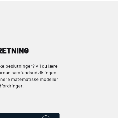
RETNING
ke beslutninger? Vil du lære
hvordan samfundsudviklingen
inere matematiske modeller
dfordringer.