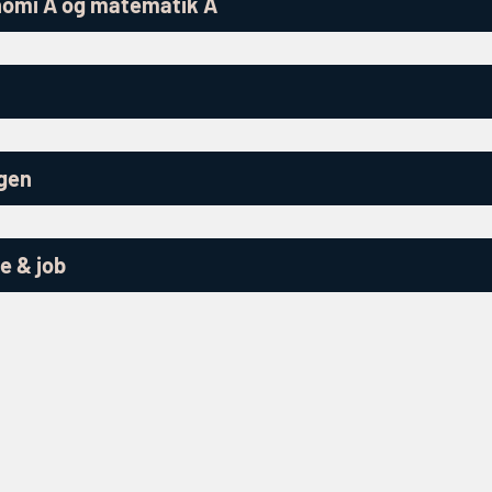
omi A og matematik A
ngen
e & job