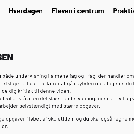
Hverdagen
Eleven i centrum
Prakti
SEN
u både undervisning i almene fag og i fag, der handler 
tslige forhold. Du lærer at gå i dybden med fagene, du l
lde dig kritisk til denne viden.
t vil bestå af en del klasseundervisning, men der vil o
 arbejder selvstændigt med større opgaver.
lige opgaver i løbet af skoletiden, og du skal også regne 
ier.