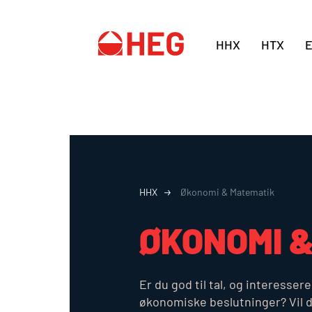
HHX
HTX
HHX
Økonomi & Matematik
ØKONOMI 
Er du god til tal, og interesse
økonomiske beslutninger? Vil d