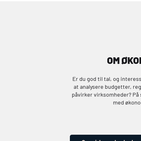
OM ØKO
Er du god til tal, og inter
at analysere budgetter, re
påvirker virksomheder? På
med økonomi