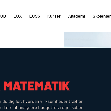
Gå til indholdet
EUD
EUX
EUS5
Kurser
Akademi
Skolehje
& MATEMATIK
rer du dig for, hvordan virksomheder træffer
u lære at analysere budgetter, regnskaber