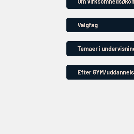
Om virksomhedsøkon
Valgfag
Temaer i undervisni
Efter GYM/uddannels