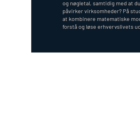
og nøgletal, samtidig med at d
påvirker virksomheder? På stu
at kombinere matematiske mode
forstå og løse erhvervslivets u