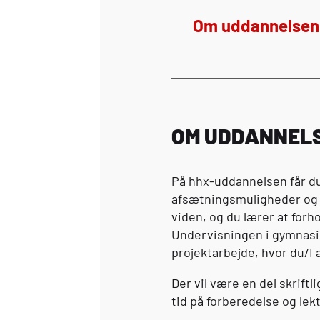
Om uddannelsen
OM UDDANNEL
På
hhx
-uddannelsen får d
afsætningsmuligheder og re
viden, og du lærer at forho
Undervisningen i gymnasie
projektarbejde, hvor du/I
Der vil være en del skrift
tid på forberedelse og lekt