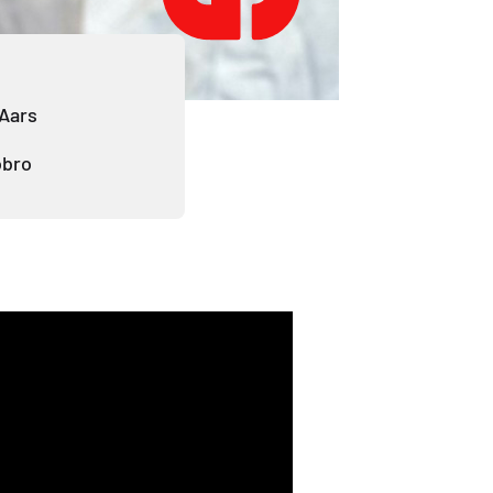
 Aars
obro