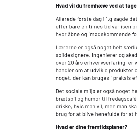
Hvad vil du fremhæve ved at tag
Allerede første dag i 1.g sagde d
efter bare en times tid var isen 
hvor åbne og imødekommende fol
Lærerne er også noget helt særli
spildesignere, ingeniører og aka
over 20 års erhvervserfaring, er vi
handler om at udvikle produkter og
noget, der kan bruges i praksis e
Det sociale miljø er også noget h
brætspil og humor til fredagscafé.
drikke, hvis man vil, men man skal
brug for at blive hønefulde for a
Hvad er dine fremtidsplaner?