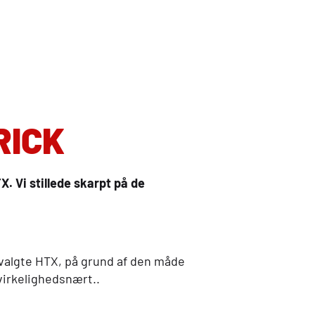
RICK
TX
. Vi stillede skarpt på de
 valgte
HTX
, på grund af den måde
virkelighedsnært..