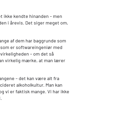
slet ikke kendte hinanden – men
den i årevis. Det siger meget om,
 mange af dem har baggrunde som
r, som er softwareingeniør med
l virkeligheden – om det så
kan virkelig mærke, at man lærer
angene – det kan være alt fra
ecideret alkoholkultur. Man kan
og vi er faktisk mange. Vi har ikke
.