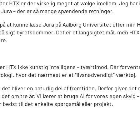
fter
HTX
er der virkelig meget at vælge imellem. Jeg har
 Jura – der er så mange spændende retninger.
 på at kunne læse Jura på Aalborg Universitet efter min
å sigt byretsdommer. Det er et langsigtet mål, men
HTX
øre.
ser
HTX
ikke kunstig intelligens – tværtimod. Der forvent
ologi, hvor det nærmest er et ”livsnødvendigt” værktøj.
at det bliver en naturlig del af fremtiden. Derfor giver de
e det om tre år. Vi lærer at bruge
AI
for vores egen skyld – 
 bedst til det enkelte spørgsmål eller projekt.