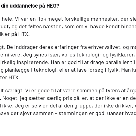
e din uddannelse på
HEG
?
et hele. Vi var en flok meget forskellige mennesker, der 
brudt, og det føltes næsten, som om vi havde kendt hinan
k er på
HTX
.
gt. De inddrager deres erfaringer fra erhvervslivet, og
demikere. Jeg synes især, vores teknologi- og fysiklære
rkelig inspirerende. Han er god til at drage paralleller ti
 planlægge i teknologi, eller at lave forsøg i fysik. Man 
fter
HTX
.
elt særligt. Vi er gode til at være sammen på tværs af årg
 Noget, jeg sætter særlig pris på, er, at der ikke er en d
 ikke. Jeg er selv en del af den gruppe, der ikke drikker, 
t have det sjovt sammen – stemningen er god, uanset hvad