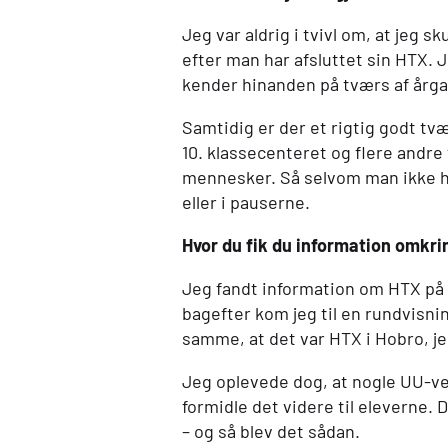
Jeg var aldrig i tvivl om, at jeg s
efter man har afsluttet sin
HTX
. 
kender hinanden på tværs af årgan
Samtidig er der et rigtig godt tv
10. klassecenteret og flere andr
mennesker. Så selvom man ikke h
eller i pauserne.
Hvor du fik du information omkr
Jeg fandt information om
HTX
på 
bagefter kom jeg til en rundvisni
samme, at det var
HTX
i Hobro, je
Jeg oplevede dog, at nogle UU-vej
formidle det videre til eleverne. D
– og så blev det sådan.