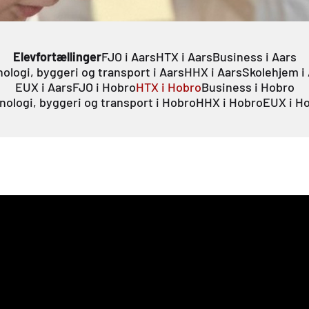
Elevfortællinger
FJO i Aars
HTX i Aars
Business i Aars
ologi, byggeri og transport i Aars
HHX i Aars
Skolehjem i
EUX i Aars
FJO i Hobro
HTX i Hobro
Business i Hobro
nologi, byggeri og transport i Hobro
HHX i Hobro
EUX i H