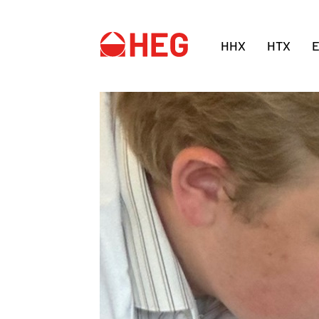
HHX
HTX