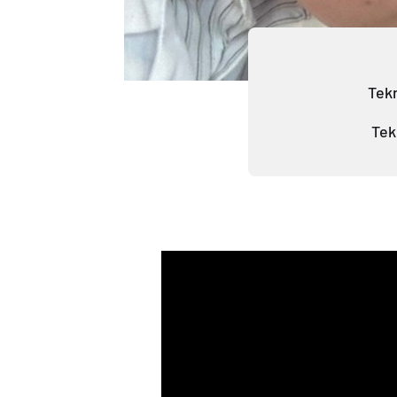
Tekn
Tek