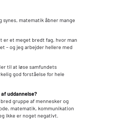
Jeg synes, matematik åbner mange
et er et meget bredt fag, hvor man
det – og jeg arbejder hellere med
er til at løse samfundets
elig god forståelse for hele
lg af uddannelse?
er bred gruppe af mennesker og
, kode, matematik, kommunikation
jeg ikke er noget negativt.