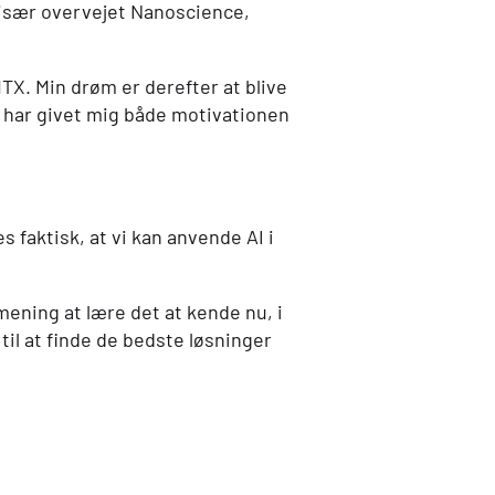
 især overvejet Nanoscience,
HTX
. Min drøm er derefter at blive
har givet mig både motivationen
es faktisk, at vi kan anvende
AI
i
t mening at lære det at kende nu, i
til at finde de bedste løsninger