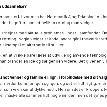
gte uddannelse?
værksætteri, hvor man har Matematik A og Teknologi A. 
eder bagefter, uanset hvilken retning man vælger.
vi arbejder med aktuelle problemstillinger i samfundet. D
sin retning. Nogle vælger at kode, andre går i træværkste
 eksempel et alternativ til sukker.
 er, at vi ikke bare lærer at udvikle og anvende teknologi
n brander en idé og sælger den videre. Det giver en virk
.
ndt venner og familie el. lign. i forbindelse med dit va
er nørder kommer igen og igen, og det er lidt rigtig, vi 
åde, som vi elsker at dykke ned i. Men om det er kroppen
 vi er måske alle sammen lidt nogle nørder, men det synes 