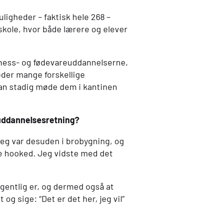
ligheder – faktisk hele 268 –
 skole, hvor både lærere og elever
iness- og fødevareuddannelserne,
øder mange forskellige
an stadig møde dem i kantinen
 uddannelsesretning?
eg var desuden i brobygning, og
re hooked. Jeg vidste med det
gentlig er, og dermed også at
 og sige: “Det er det her, jeg vil”