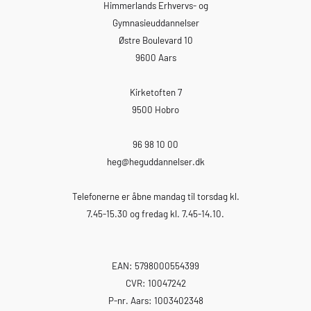
Himmerlands Erhvervs- og
Gymnasieuddannelser
Østre Boulevard 10
9600 Aars
Kirketoften 7
9500 Hobro
96 98 10 00
heg
@heguddannelser.dk
Telefonerne er åbne mandag til torsdag kl.
7.45-15.30 og fredag kl. 7.45-14.10.
EAN: 5798000554399
CVR: 10047242
P-nr. Aars: 1003402348