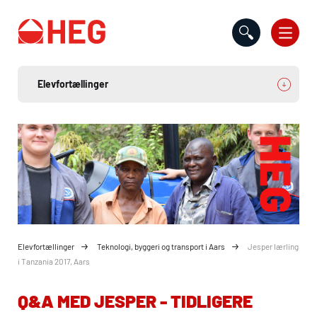
Gå til indholdet
Elevfortællinger
Teknologi, byggeri og transport i Aars
Jesper lærling
i Tanzania 2017, Aars
Q&A MED JESPER - TIDLIGERE