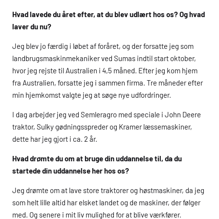
Hvad lavede du året efter, at du blev udlært hos os? Og hvad
laver du nu?
Jeg blev jo færdig i løbet af foråret, og der forsatte jeg som
landbrugsmaskinmekaniker ved Sumas indtil start oktober,
hvor jeg rejste til Australien i 4,5 måned. Efter jeg kom hjem
fra Australien, forsatte jeg i sammen firma. Tre måneder efter
min hjemkomst valgte jeg at søge nye udfordringer.
I dag arbejder jeg ved Semleragro med speciale i John Deere
traktor, Sulky gødningsspreder og Kramer læssemaskiner,
dette har jeg gjort i ca. 2 år.
Hvad drømte du om at bruge din uddannelse til, da du
startede din uddannelse her hos os?
Jeg drømte om at lave store traktorer og høstmaskiner, da jeg
som helt lille altid har elsket landet og de maskiner, der følger
med. Og senere i mit liv mulighed for at blive værkfører.