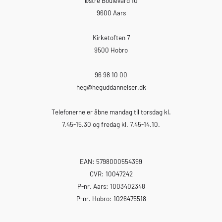
Østre Boulevard 10
9600 Aars
Kirketoften 7
9500 Hobro
96 98 10 00
heg
@heguddannelser.dk
Telefonerne er åbne mandag til torsdag kl.
7.45-15.30 og fredag kl. 7.45-14.10.
EAN: 5798000554399
CVR: 10047242
P-nr. Aars: 1003402348
P-nr. Hobro: 1026475518