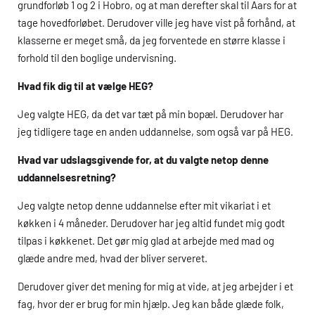
grundforløb 1 og 2 i Hobro, og at man derefter skal til Aars for at
tage hovedforløbet. Derudover ville jeg have vist på forhånd, at
klasserne er meget små, da jeg forventede en større klasse i
forhold til den boglige undervisning.
Hvad fik dig til at vælge
HEG
?
Jeg valgte
HEG
, da det var tæt på min bopæl. Derudover har
jeg tidligere tage en anden uddannelse, som også var på
HEG
.
Hvad var udslagsgivende for, at du valgte netop denne
uddannelsesretning?
Jeg valgte netop denne uddannelse efter mit vikariat i et
køkken i 4 måneder. Derudover har jeg altid fundet mig godt
tilpas i køkkenet. Det gør mig glad at arbejde med mad og
glæde andre med, hvad der bliver serveret.
Derudover giver det mening for mig at vide, at jeg arbejder i et
fag, hvor der er brug for min hjælp. Jeg kan både glæde folk,