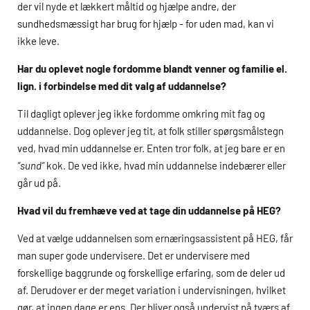
der vil nyde et lækkert måltid og hjælpe andre, der
sundhedsmæssigt har brug for hjælp - for uden mad, kan vi
ikke leve.
Har du oplevet nogle fordomme blandt venner og familie el.
lign. i forbindelse med dit valg af uddannelse?
Til dagligt oplever jeg ikke fordomme omkring mit fag og
uddannelse. Dog oplever jeg tit, at folk stiller spørgsmålstegn
ved, hvad min uddannelse er. Enten tror folk, at jeg bare er en
”sund”
kok. De ved ikke, hvad min uddannelse indebærer eller
går ud på.
Hvad vil du fremhæve ved at tage din uddannelse på
HEG
?
Ved at vælge uddannelsen som ernæringsassistent på
HEG
, får
man super gode undervisere. Det er undervisere med
forskellige baggrunde og forskellige erfaring, som de deler ud
af. Derudover er der meget variation i undervisningen, hvilket
gør, at ingen dage er ens. Der bliver også undervist på tværs af