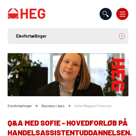
Gå til indholdet
Elevfortællinger
Business i Aars
Sofie Mølgaard Thomsen
Q&A MED SOFIE - HOVEDFORLØB PÅ
HANDELSASSISTENTUDDANNELSEN.