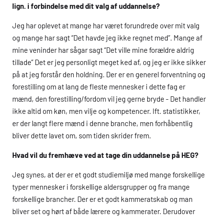
lign. i forbindelse med dit valg af uddannelse?
Jeg har oplevet at mange har været forundrede over mit valg
og mange har sagt “Det havde jeg ikke regnet med”. Mange af
mine veninder har sågar sagt “Det ville mine forældre aldrig
tillade” Det er jeg personligt meget ked af, og jeg er ikke sikker
på at jeg forstår den holdning. Der er en generel forventning og
forestilling om at lang de fleste mennesker i dette fag er
mænd, den forestilling/fordom vil jeg gerne bryde - Det handler
ikke altid om køn, men vilje og kompetencer. Ift. statistikker,
er der langt flere mænd i denne branche, men forhåbentlig
bliver dette lavet om, som tiden skrider frem.
Hvad vil du fremhæve ved at tage din uddannelse på
HEG
?
Jeg synes, at der er et godt studiemiljø med mange forskellige
typer mennesker i forskellige aldersgrupper og fra mange
forskellige brancher. Der er et godt kammeratskab og man
bliver set og hørt af både lærere og kammerater. Derudover