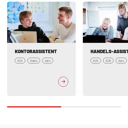
KONTORASSISTENT
HANDELS-ASSIS
EUX
Hobro
Aars
EUX
EUD
Aars