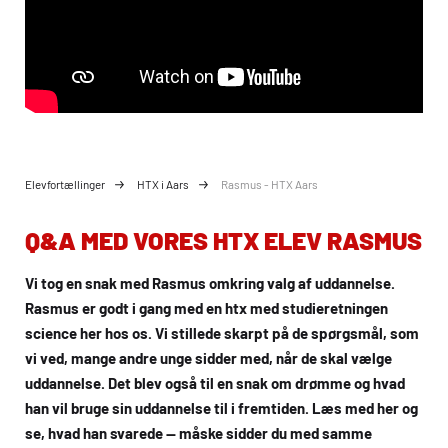
Elevfortællinger
HTX i Aars
Rasmus - HTX Aars
Q&A MED VORES
HTX
ELEV RASMUS
Vi tog en snak med Rasmus omkring valg af uddannelse.
Rasmus er godt i gang med en
htx
med studieretningen
science her hos os. Vi stillede skarpt på de spørgsmål, som
vi ved, mange andre unge sidder med, når de skal vælge
uddannelse. Det blev også til en snak om drømme og hvad
han vil bruge sin uddannelse til i fremtiden. Læs med her og
se, hvad han svarede — måske sidder du med samme