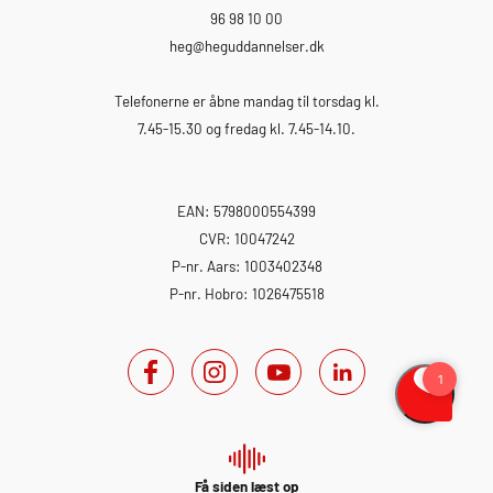
96 98 10 00
heg
@heguddannelser.dk
Telefonerne er åbne mandag til torsdag kl.
7.45-15.30 og fredag kl. 7.45-14.10.
EAN: 5798000554399
CVR: 10047242
P-nr. Aars: 1003402348
P-nr. Hobro: 1026475518
Få siden læst op