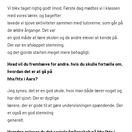
Vi blev taget rigtig godt imod. Første dag mødtes vi i klassen
med vores lærer, og bagefter
lavede vi sjove aktiviteter sammen med tutorerne, som går på
de ældre årgange. Det var
en god måde at lære skolen og de andre elever at kende på.
Der var en afslappet stemning,
og det gjorde starten meget mere behagligt.
Hvad vil du fremhæve for andre, hvis du skulle fortælle om,
hvordan det er at gå på
hhx
/
htx
i Aars?
Jeg synes, det er en god skole, hvor man både lærer noget og
har det sjovt. Der er dygtige
lærere, der er gode til at gøre undervisningen spændende. Der
er også en god stemning
generelt.
Hvordan oplever du det sociale fællesskab på
hhx
/
htx
i