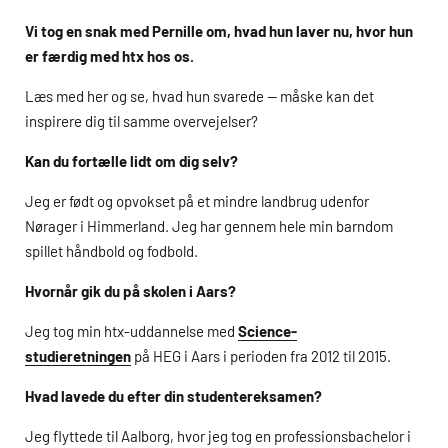
Vi tog en snak med Pernille om, hvad hun laver nu, hvor hun
er færdig med
htx
hos os.
Læs med her og se, hvad hun svarede — måske kan det
inspirere dig til samme overvejelser?
Kan du fortælle lidt om dig selv?
Jeg er født og opvokset på et mindre landbrug udenfor
Nørager i Himmerland. Jeg har gennem hele min barndom
spillet håndbold og fodbold.
Hvornår gik du på skolen i Aars?
Jeg tog min
htx
-uddannelse med
Science-
studieretningen
på
HEG
i Aars i perioden fra 2012 til 2015.
Hvad lavede du efter din studentereksamen?
Jeg flyttede til Aalborg, hvor jeg tog en professionsbachelor i