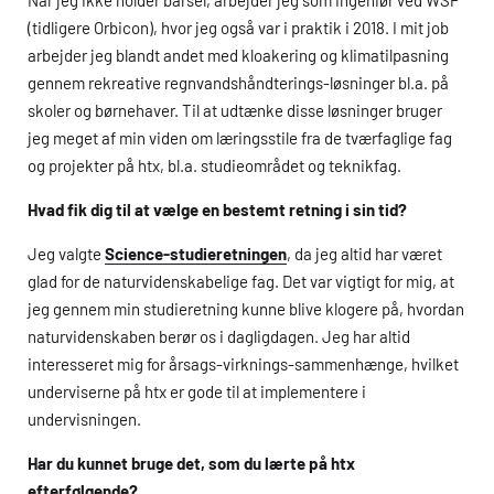
Når jeg ikke holder barsel, arbejder jeg som ingeniør ved WSP
(tidligere Orbicon), hvor jeg også var i praktik i 2018. I mit job
arbejder jeg blandt andet med kloakering og klimatilpasning
gennem rekreative regnvandshåndterings-løsninger bl.a. på
skoler og børnehaver. Til at udtænke disse løsninger bruger
jeg meget af min viden om læringsstile fra de tværfaglige fag
og projekter på
htx
, bl.a. studieområdet og teknikfag.
Hvad fik dig til at vælge en bestemt retning i sin tid?
Jeg valgte
Science-studieretningen
, da jeg altid har været
glad for de naturvidenskabelige fag. Det var vigtigt for mig, at
jeg gennem min studieretning kunne blive klogere på, hvordan
naturvidenskaben berør os i dagligdagen. Jeg har altid
interesseret mig for årsags-virknings-sammenhænge, hvilket
underviserne på
htx
er gode til at implementere i
undervisningen.
Har du kunnet bruge det, som du lærte på
htx
efterfølgende?