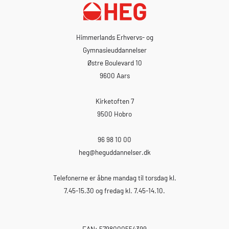
Himmerlands Erhvervs- og
Gymnasieuddannelser
Østre Boulevard 10
9600 Aars
Kirketoften 7
9500 Hobro
96 98 10 00
heg
@heguddannelser.dk
Telefonerne er åbne mandag til torsdag kl.
7.45-15.30 og fredag kl. 7.45-14.10.
EAN: 5798000554399