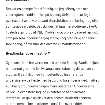
Det var en kæmpe fordel for mig, da jeg påbegyndte min
videregående uddannelse på Aalborg Universitet, at jeg i
gymnasiet havde været vant til projektbaseret læring – og ofte
som gruppearbejde. Det skyldes, at ingeniørstudierne på AAU
ligeledes gør brug af PBL (Problem- og projektbaseret læring).
I mit job som ingeniør gør jeg stadig i høj grad brug af denne
tankegang, når vi skal løse diverse klimaudfordringer.
Hvad husker du os mest for?
Gymnasietiden har været en helt unik tid for mig. Studiemiljøet
har dannet grobund for livslange venskaber, og derudover var
studiemiljøet fyldt med kompetente og inspirerende
undervisere – de fleste med baggrund fra erhvervslivet, hvilket
kun har gjort undervisningen mere relaterbar. Underviserne
havde ud over store faglige kvaliteter også en kæmpe
interesse i at give os elever den bedste studietid gennem
stærke personlige relationer – også i de svære tider.