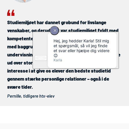
Studiemiljøet har dannet grobund for livslange
venskaber, og derudover var studiemiljøet fyldt med
kompetente og inspirerende undervisere – de fleste
med baggrund fra erhvervslivet, hvilket kun har gjort
undervisningen mere relaterbar. Underviserne havde
ud over store faglige kvaliteter også en kæmpe
interesse i at give os elever den bedste studietid
gennem stærke personlige relationer – også i de
svære tider.
Pernille, tidligere
htx
-elev