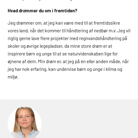
Hvad drømmer du om i fremtiden?
Jeg drømmer om, at jeg kan være med til at fremtidssikre
vores land, når det kommer til håndtering af nedbør m.v. Jeg vil
rigtig gerne lave flere projekter med regnvandshåndtering på
skoler og øvrige legepladser, da mine store drøm er at
inspirere børn og unge til at se naturvidenskaben lige for
øjnene af dem. Min drøm er, at jeg på én eller anden måde, når
jeg har nok erfaring, kan undervise børn og unge i klima og
miljø.