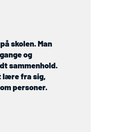
n på skolen. Man
rgange og
 godt sammenhold.
lære fra sig,
som personer.