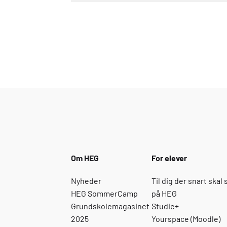
Om
HEG
For elever
Nyheder
Til dig der snart skal 
HEG SommerCamp
på HEG
Grundskolemagasinet
Studie+
2025
Yourspace (Moodle)