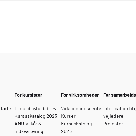
For kursister
For virksomheder
For samarbejd
starte
Tilmeld nyhedsbrev
Virksomhedscenter
Information til
Kursuskatalog 2025
Kurser
vejledere
AMU-vilkår &
Kursuskatalog
Projekter
indkvartering
2025