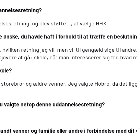
annelsesretning?
sesretning, og blev støttet i, at vælge
HHX
.
e ønske, du havde haft i forhold til at træffe en beslutni
 hvilken retning jeg vil, men vil til gengæld sige til andr
overe at gå i skole, når man interesserer sig for, hvad 
kole?
 storebror og ældre venner. Jeg valgte Hobro, da det lig
 du valgte netop denne uddannelsesretning?
ndt venner og familie eller andre i forbindelse med dit