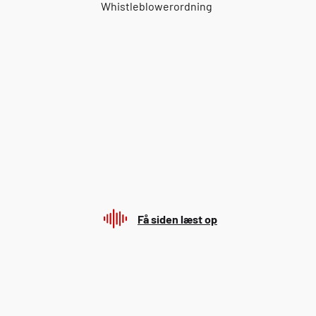
Whistleblowerordning
Få siden læst op