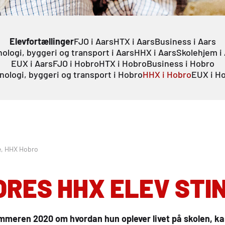
Elevfortællinger
FJO i Aars
HTX i Aars
Business i Aars
ologi, byggeri og transport i Aars
HHX i Aars
Skolehjem i
EUX i Aars
FJO i Hobro
HTX i Hobro
Business i Hobro
nologi, byggeri og transport i Hobro
HHX i Hobro
EUX i H
e, HHX Hobro
ORES
HHX
ELEV STI
ommeren 2020 om hvordan hun oplever livet på skolen, 