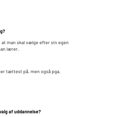
ng?
e, at man skal vælge efter sin egen
man lærer.
ger tættest på, men også pga.
 valg af uddannelse?