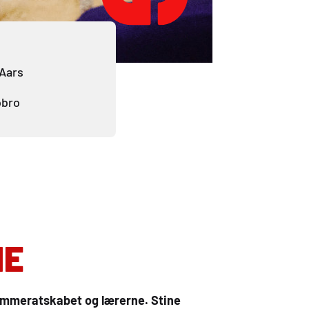
 Aars
obro
NE
kammeratskabet og lærerne. Stine