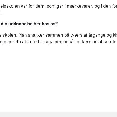
elsskolen var for dem, som går i mærkevarer, og i den fo
d.
e din uddannelse her hos os?
 på skolen. Man snakker sammen på tværs af årgange og kla
ageret i at lære fra sig, men også i at lære os at kend