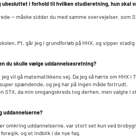
 ubesluttet i forhold til hvilken studieretning, hun skal 
rede — måske sidder du med samme overvejelser, som St
skolen. Pt. går jeg i grundforløb på
HHX
, og vipper stadig
nden du skulle vælge uddannelsesretning?
 at jeg vil gå matematikkens vej. Da jeg så hørte om
HHX
i 7
 super spændende, og jeg har på ingen måde fortrudt.
en STX, da min omgangskreds tog derhen, men valgte i s
ng uddannelserne?
er omkring uddannelserne, var stort set kun ved brobygni
oregik, og et indblik i de nye fag.