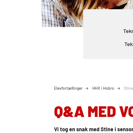
Tekn
Tek
Elevfortællinger
HHX i Hobro
Stin
Q&A MED V
Vi tog en snak med Stine i sens