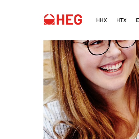
HHX
HTX