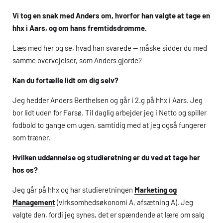
Vi tog en snak med Anders om, hvorfor han valgte at tage en
hhx
i Aars, og om hans fremtidsdrømme.
Læs med her og se, hvad han svarede — måske sidder du med
samme overvejelser, som Anders gjorde?
Kan du fortælle lidt om dig selv?
Jeg hedder Anders Berthelsen og går i 2.g på
hhx
i Aars. Jeg
bor lidt uden for Farsø. Til daglig arbejder jeg i Netto og spiller
fodbold to gange om ugen, samtidig med at jeg også fungerer
som træner.
Hvilken uddannelse og studieretning er du ved at tage her
hos os?
Jeg går på
hhx
og har studieretningen
Marketing og
Management
(virksomhedsøkonomi A, afsætning A). Jeg
valgte den, fordi jeg synes, det er spændende at lære om salg