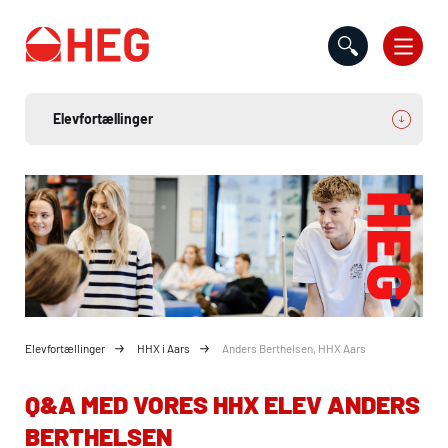
Gå til indholdet
Elevfortællinger
HHX i Aars
Anders Berthelsen, HHX Aars
Q&A MED VORES
HHX
ELEV ANDERS
BERTHELSEN