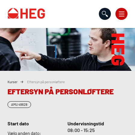
Gå til indholdet
Kurser
Eftersyn på personløftere
EFTERSYN PÅ PERSONLØFTERE
AMU
49628
Start dato
Undervisningstid
08:00 - 15:25
Vælg anden dato: