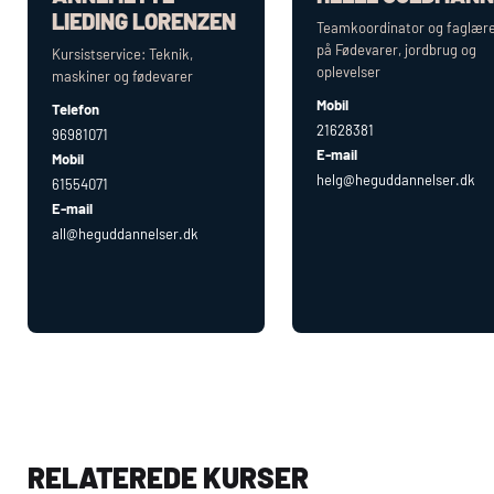
LIEDING LORENZEN
Teamkoordinator og faglær
på Fødevarer, jordbrug og
Kursistservice: Teknik,
oplevelser
maskiner og fødevarer
Mobil
Telefon
21628381
96981071
E-mail
Mobil
helg@heguddannelser.dk
61554071
E-mail
all@heguddannelser.dk
RELATEREDE KURSER