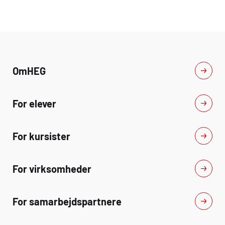
sprøjtesyns mappen og
lovpligtige hovedefter
synsrapport- Teoretiske og
til virksomheder der u
praktiske øvelser i udførelse af
lovpligtigt hovedefter
sprøjtesyn- Sikkerhed og
til den der udfører lovp
sundhed for synspersonalet-
hovedeftersyn- Hvilke
Afsluttende test
maskintyper ved entre
landbrug skal have udf
Om
HEG
lovpligtigt hovedefter
af eftersynsmapper og
checklister til entrep
For elever
landbrugsmaskiner- 
af sikkerhedsfunktioner
udskifteligt udstyr- Pr
øvelser i udførelse af l
For kursister
hoved-eftersyn på ent
og landbrugsmaskiner-
øvelser i udfyldelse af
For virksomheder
checklister- Teori test
test
For samarbejdspartnere