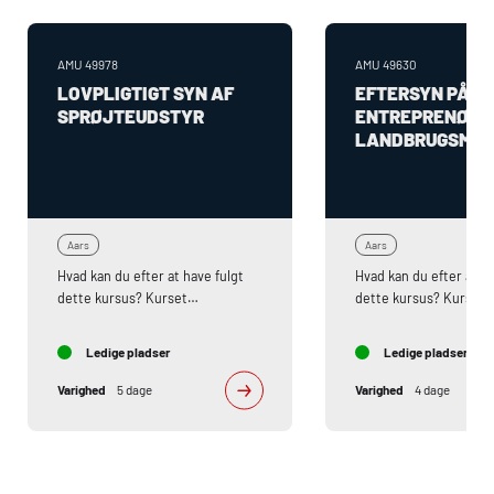
AMU
49978
AMU
49630
LOVPLIGTIGT SYN AF
EFTERSYN PÅ
SPRØJTEUDSTYR
ENTREPRENØR 
LANDBRUGSMAS
Aars
Aars
Hvad kan du efter at have fulgt
Hvad kan du efter at ha
dette kursus? Kurset
dette kursus? Kursusi
indeholder:- Lovgivning om
Lovgivning bag lovpligt
sprøjter og sprøjtesyn-
hovedeftersyn- CE-mæ
Ledige pladser
Ledige pladser
Relevante standarder i
Overensstemmelseser
forbindelse med sprøjtesynet-
Relevante standarder t
Varighed
5 dage
Varighed
4 dage
Krav til teststeder og testudstyr-
entreprenør og
Dokumentation for udførelsen af
landbrugsmaskiner- Kra
sprøjtesynet- Sprøjteopbygning-
lovpligtige hovedefter
Kalibrering af sprøjter- Brug af
til dokumentation for 