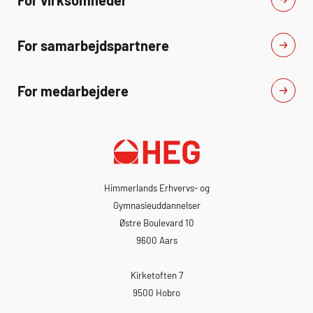
Teoritest- Praktisk test Kurset
checklister- Teori test
omhandler: sakselift, trailerlift,
test
teleskoplift, knækarmslift og
For samarbejdspartnere
teleskoplæsser.
For medarbejdere
Himmerlands Erhvervs- og
Gymnasieuddannelser
Østre Boulevard 10
9600 Aars
Kirketoften 7
9500 Hobro