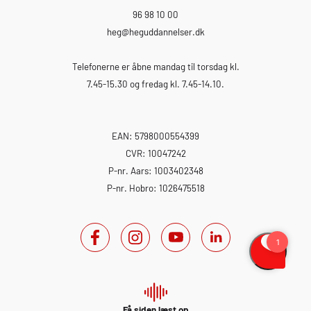
96 98 10 00
heg
@heguddannelser.dk
Telefonerne er åbne mandag til torsdag kl.
7.45-15.30 og fredag kl. 7.45-14.10.
EAN: 5798000554399
CVR: 10047242
P-nr. Aars: 1003402348
P-nr. Hobro: 1026475518
Få siden læst op