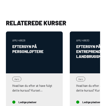
RELATEREDE KURSER
AMU
49628
AMU
49630
EFTERSYN PÅ
EFTERSYN PÅ
PERSONLØFTERE
ENTREPRENØR 
LANDBRUGSMAS
Aars
Aars
Hvad kan du efter at have fulgt
Hvad kan du efter at ha
dette kursus? Kurset
dette kursus? Kursusi
indeholder:- Lovgivning bag
Lovgivning bag lovpligt
lovpligtigt hovedeftersyn- CE-
hovedeftersyn- CE-mæ
Ledige pladser
Ledige pladser
mærkning-
Overensstemmelseser