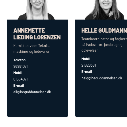
ANNEMETTE
HELLE GULDMANN
LIEDING LORENZEN
Teamkoordinator og faglær
på Fødevarer, jordbrug og
Kursistservice: Teknik,
oplevelser
maskiner og fødevarer
Mobil
Telefon
21628381
96981071
E-mail
Mobil
helg@heguddannelser.dk
61554071
E-mail
all@heguddannelser.dk