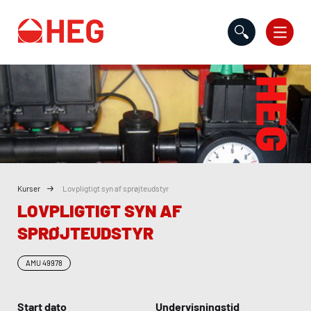
Gå til indholdet
Kurser
Lovpligtigt syn af sprøjteudstyr
LOVPLIGTIGT SYN AF
SPRØJTEUDSTYR
AMU
49978
Start dato
Undervisningstid