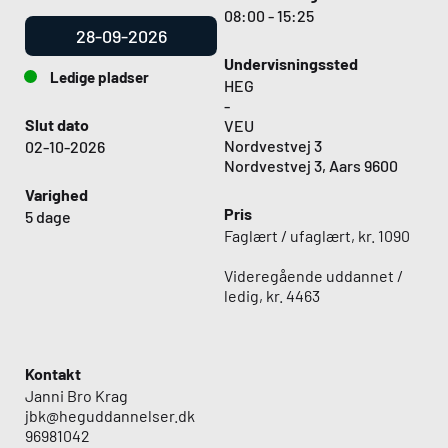
08:00 - 15:25
28-09-2026
Undervisningssted
Ledige pladser
HEG
-
Slut dato
VEU
Nordvestvej 3
02-10-2026
Nordvestvej 3, Aars 9600
Varighed
Pris
5 dage
Faglært / ufaglært, kr. 1090
Videregående uddannet /
ledig, kr. 4463
Kontakt
Janni Bro Krag
jbk@heguddannelser.dk
96981042