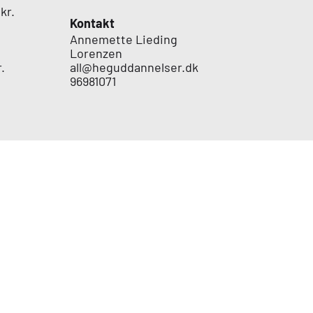
kr.
Kontakt
Annemette Lieding
Lorenzen
.
all@heguddannelser.dk
96981071