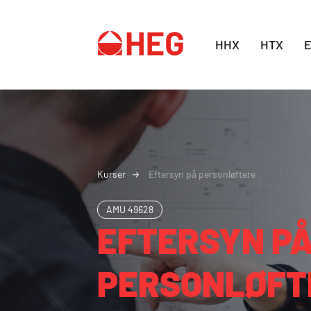
HHX
HTX
Kurser
Eftersyn på personløftere
AMU
49628
EFTERSYN P
PERSONLØFT