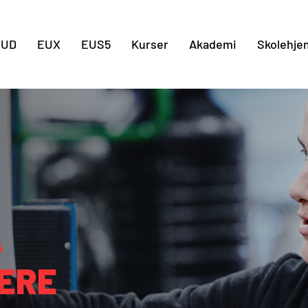
Gå til indholdet
EUD
EUX
EUS5
Kurser
Akademi
Skolehje
Å
ERE