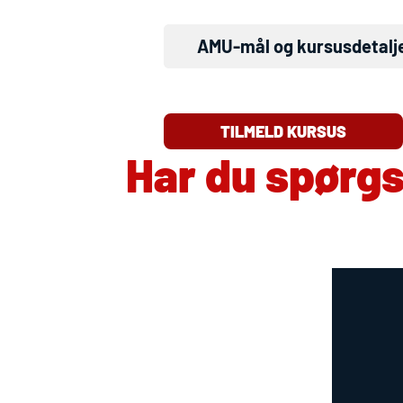
AMU
-mål og kursusdetalj
TILMELD KURSUS
Har du spørg