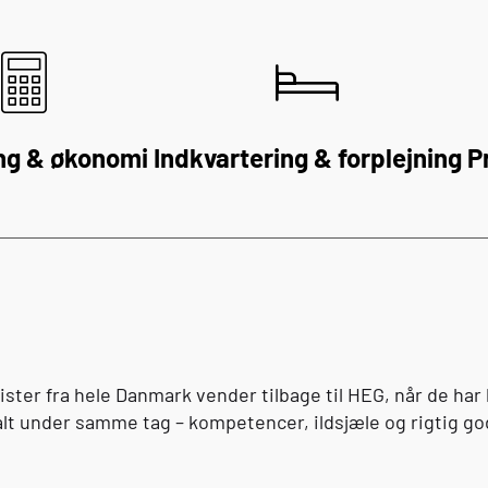
ng & økonomi
Indkvartering & forplejning
P
sister fra hele Danmark vender tilbage til
HEG
, når de har
lt under samme tag – kompetencer, ildsjæle og rigtig god