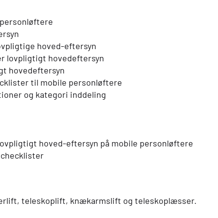
 personløftere
tersyn
lovpligtige hoved-eftersyn
er lovpligtigt hovedeftersyn
tigt hovedeftersyn
klister til mobile personløftere
ioner og kategori inddeling
 lovpligtigt hoved-eftersyn på mobile personløftere
 checklister
erlift, teleskoplift, knækarmslift og teleskoplæsser.