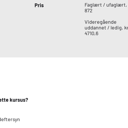
Faglært / ufaglært, 
Pris
872
Videregående
uddannet / ledig, kr
4710,6
dette kursus?
deftersyn