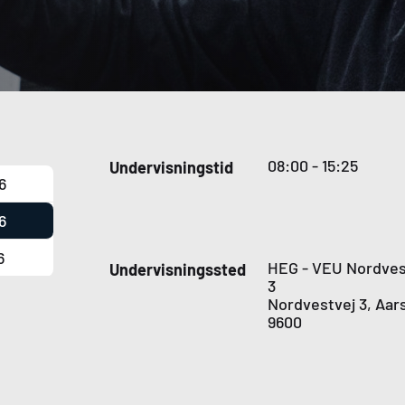
08:00 - 15:25
Undervisningstid
6
6
6
HEG
-
VEU
Nordves
Undervisningssted
3
Nordvestvej 3, Aar
9600