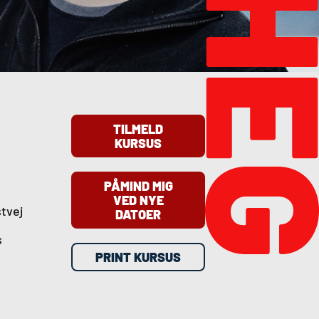
TILMELD
KURSUS
PÅMIND MIG
VED NYE
tvej
DATOER
s
PRINT KURSUS