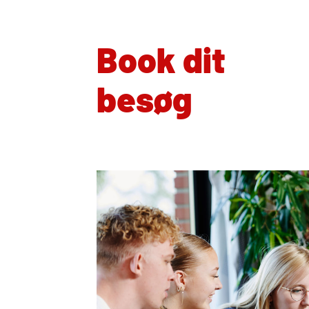
Book dit
besøg