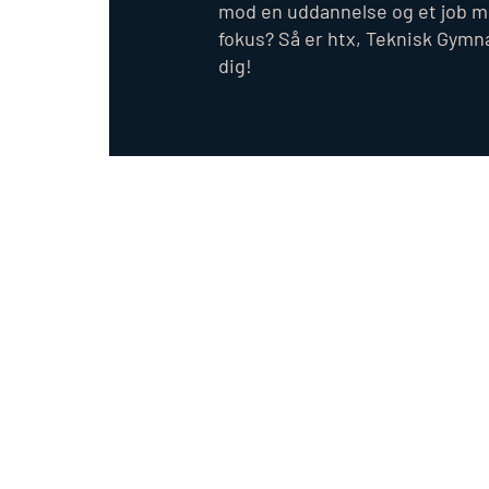
mod en uddannelse og et job me
fokus? Så er
htx
, Teknisk Gymn
dig!