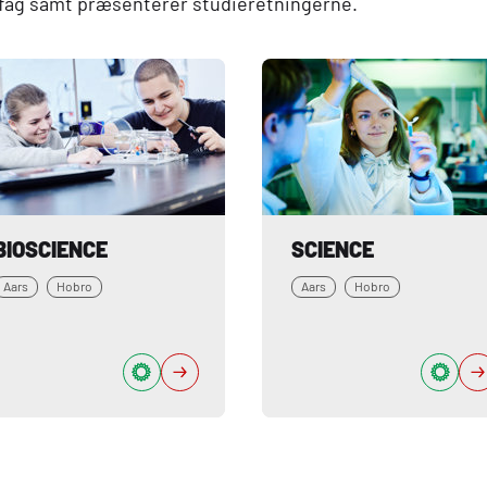
s fag samt præsenterer studieretningerne.
BIOSCIENCE
SCIENCE
Aars
Hobro
Aars
Hobro