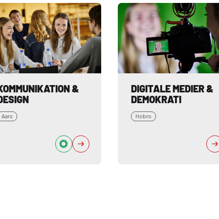
KOMMUNIKATION & 
DIGITALE MEDIER & 
DESIGN
DEMOKRATI
Aars
Hobro