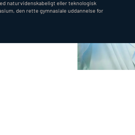
d naturvidenskabeligt eller teknologisk
asium, den rette gymnasiale uddannelse for