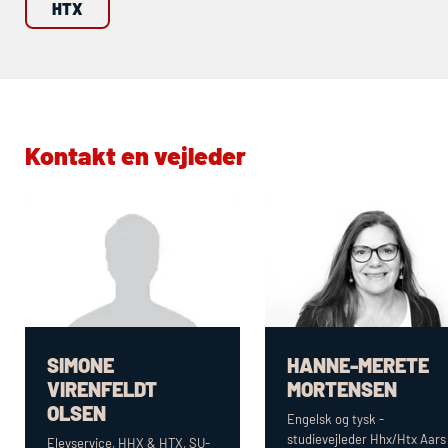
HTX
Kontakt en vejleder
SIMONE
HANNE-MERETE
VIRENFELDT
MORTENSEN
OLSEN
Engelsk og tysk -
studievejleder
Hhx
/
Htx
Aars
Elevservice,
HHX
&
HTX
, SU-