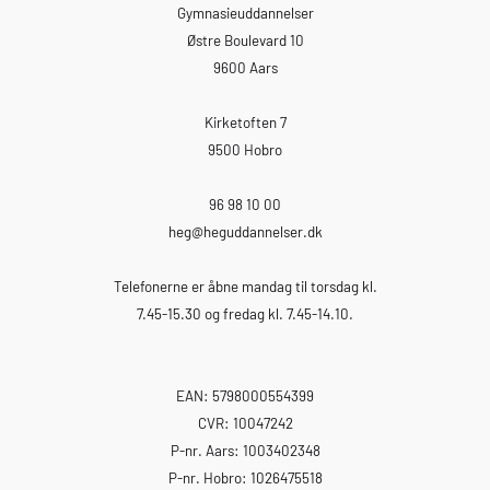
Gymnasieuddannelser
Østre Boulevard 10
9600 Aars
Kirketoften 7
9500 Hobro
96 98 10 00
heg
@heguddannelser.dk
Telefonerne er åbne mandag til torsdag kl.
7.45-15.30 og fredag kl. 7.45-14.10.
EAN: 5798000554399
CVR: 10047242
P-nr. Aars: 1003402348
P-nr. Hobro: 1026475518