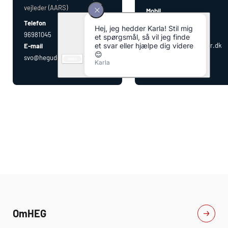
vejleder (AARS)
Mobil
23993849
Telefon
E-mail
96981045
hmm@heguddannelser.dk
E-mail
svo@heguddannelser.dk
Om
HEG