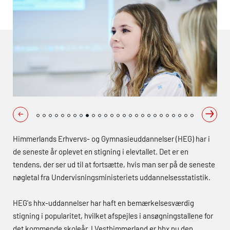
Himmerlands Erhvervs- og Gymnasieuddannelser (
HEG
) har i
de seneste år oplevet en stigning i elevtallet. Det er en
tendens, der ser ud til at fortsætte, hvis man ser på de seneste
nøgletal fra Undervisningsministeriets uddannelsesstatistik.
HEG's
hhx
-uddannelser har haft en bemærkelsesværdig
stigning i popularitet, hvilket afspejles i ansøgningstallene for
det kommende skoleår. I Vesthimmerland er
hhx
nu den