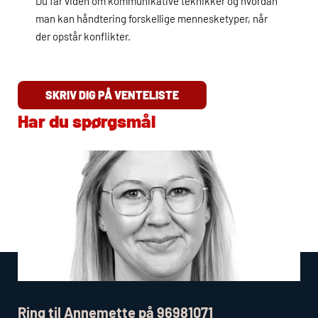
Du får viden om kommunikative teknikker og hvordan
man kan håndtering forskellige mennesketyper, når
der opstår konflikter.
SKRIV DIG PÅ VENTELISTE
Har du spørgsmål
Ring til Annemette på 96981071