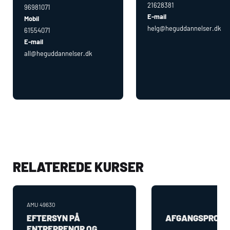
21628381
96981071
E-mail
Mobil
helg@heguddannelser.dk
61554071
E-mail
all@heguddannelser.dk
RELATEREDE KURSER
AMU
49630
EFTERSYN PÅ
AFGANGSPROJE
ENTREPRENØR OG