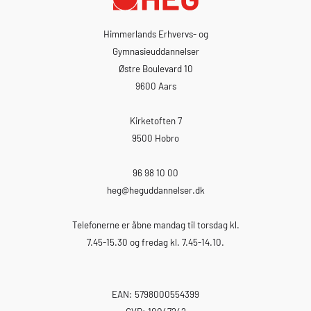
Erhvervsakademi Dania
akademiuddannelse og 
akademiuddannelse er 
Himmerlands Erhvervs- og
mulighed for at efter- e
Gymnasieuddannelser
videreuddanne dig på 
Østre Boulevard 10
en kort videregående 
9600 Aars
mens du er i job. Du k
læse enkeltfag eller ta
akademiuddannelser. E
Kirketoften 7
akademiuddannelse giv
9500 Hobro
over adgangen til at l
diplomniveau, også et
fundament for dit dagli
96 98 10 00
AdgangskravFor at del
heg
@heguddannelser.dk
akademimodulet, skal 
ungdomsuddannelse. De
Telefonerne er åbne mandag til torsdag kl.
en erhvervsuddannelse
gymnasial uddannelse e
7.45-15.30 og fredag kl. 7.45-14.10.
anden grundlæggende
uddannelse. Herudover
have to års relevant
EAN: 5798000554399
erhvervserfaring. Lede
som leder gerne have 