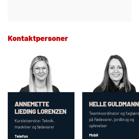
Kontaktpersoner
ANNEMETTE
HELLE GULDMANN
LIEDING LORENZEN
Teamkoordinator og faglær
på Fødevarer, jordbrug og
Kursistservice: Teknik,
oplevelser
maskiner og fødevarer
Mobil
Telefon