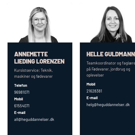
ANNEMETTE
HELLE GULDMANN
LIEDING LORENZEN
Teamkoordinator og faglær
på Fødevarer, jordbrug og
Kursistservice: Teknik,
oplevelser
maskiner og fødevarer
Mobil
Telefon
21628381
96981071
E-mail
Mobil
helg@heguddannelser.dk
61554071
E-mail
all@heguddannelser.dk