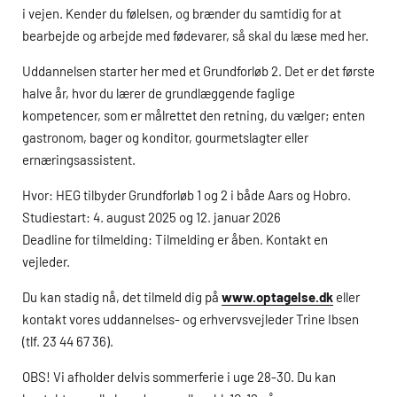
i vejen. Kender du følelsen, og brænder du samtidig for at
bearbejde og arbejde med fødevarer, så skal du læse med her.
Uddannelsen starter her med et Grundforløb 2. Det er det første
halve år, hvor du lærer de grundlæggende faglige
kompetencer, som er målrettet den retning, du vælger; enten
gastronom, bager og konditor, gourmetslagter eller
ernæringsassistent.
Hvor:
HEG
tilbyder Grundforløb 1 og 2 i både Aars og Hobro.
Studiestart: 4. august 2025 og 12. januar 2026
Deadline for tilmelding: Tilmelding er åben. Kontakt en
vejleder.
Du kan stadig nå, det tilmeld dig på
www.optagelse.dk
eller
kontakt vores uddannelses- og erhvervsvejleder Trine Ibsen
(tlf. 23 44 67 36).
OBS! Vi afholder delvis sommerferie i uge 28-30. Du kan