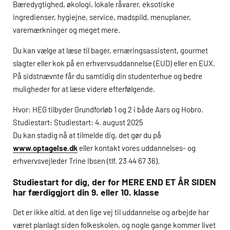
Bæredygtighed, økologi, lokale råvarer, eksotiske
ingredienser, hygiejne, service, madspild, menuplaner,
varemærkninger og meget mere.
Du kan vælge at læse til bager, ernæringsassistent, gourmet
slagter eller kok på en erhvervsuddannelse (
EUD
) eller en
EUX
.
På sidstnævnte får du samtidig din studenterhue og bedre
muligheder for at læse videre efterfølgende.
Hvor:
HEG
tilbyder Grundforløb 1 og 2 i både Aars og Hobro.
Studiestart: Studiestart: 4. august 2025
Du kan stadig nå at tilmelde dig, det gør du på
www.optagelse.dk
eller kontakt vores uddannelses- og
erhvervsvejleder Trine Ibsen (tlf. 23 44 67 36).
Studiestart for dig, der for MERE END ET ÅR SIDEN
har færdiggjort din 9. eller 10. klasse
Det er ikke altid, at den lige vej til uddannelse og arbejde har
været planlagt siden folkeskolen, og nogle gange kommer livet