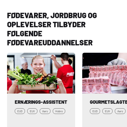
FØDEVARER, JORDBRUG OG
OPLEVELSER TILBYDER
FØLGENDE
FØDEVAREUDDANNELSER
ERNÆRINGS-ASSISTENT
GOURMETSLAGT
EUD
EUX
Aars
Hobro
EUD
EUX
Aars