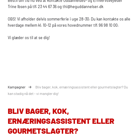
Bestil din tid nu ved at kontakte Uddannelses- og Erhvervsvejleder
Trine Ibsen på tlf. 23 44 67 36 og thi@heguddannelser.dk
OBS! Vi afholder delvis sommerferie i uge 28-30. Du kan kontakte os alle
hverdage mellem kl. 10-12 på vores hovednummer tlf. 96 98 10 00.
Vi glæder os til at se dig!
Kampagner
Bliv bager, kok, ernæringsassistent eller gourmetslagter? Du
kan stadig nå det - vi mangler dig!
BLIV BAGER, KOK,
ERNÆRINGSASSISTENT ELLER
GOURMETSLAGTER?