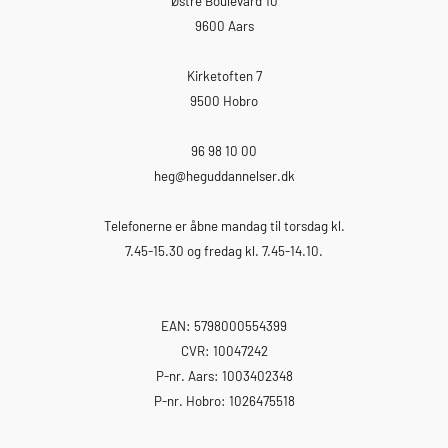
Østre Boulevard 10
9600 Aars
Kirketoften 7
9500 Hobro
96 98 10 00
heg
@heguddannelser.dk
Telefonerne er åbne mandag til torsdag kl.
7.45-15.30 og fredag kl. 7.45-14.10.
EAN: 5798000554399
CVR: 10047242
P-nr. Aars: 1003402348
P-nr. Hobro: 1026475518