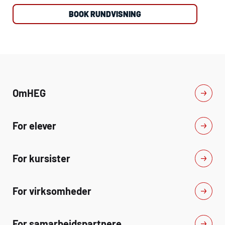
BOOK RUNDVISNING
Om
HEG
For elever
For kursister
For virksomheder
For samarbejdspartnere