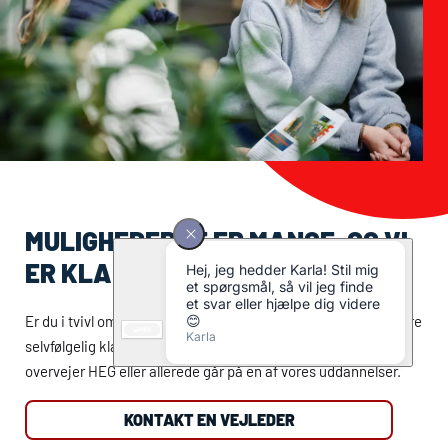
MULIGHEDERNE ER MANGE, OG VI
ER KLAR TIL AT HJÆLPE
Er du i tvivl om dine muligheder og dine valg, er vores vejledere
selvfølgelig klar til at hjælpe dig. Det gælder, uanset om du
overvejer
HEG
eller allerede går på en af vores uddannelser.
KONTAKT EN VEJLEDER