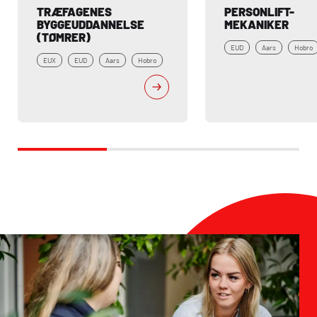
TRÆFAGENES 
PERSONLIFT-
BYGGEUDDANNELSE 
MEKANIKER
(TØMRER)
EUD
Aars
Hobro
EUX
EUD
Aars
Hobro