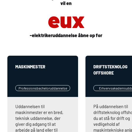
vil en
eux
-elektrikeruddannelse åbne op for
MASKINMESTER
DRIFTSTEKNOLOG
OFFSHORE
Professionsbacheloruddannelse
Erhvervsakademiudd
Uddannelsen til
På uddannelsen til
maskinmester er en bred,
driftsteknolog offsh
teknisk uddannelse, der
du at stå for drift og
giver dig adgang til at
vedligehold af
arbejde på land eller til
maskintekniske anl