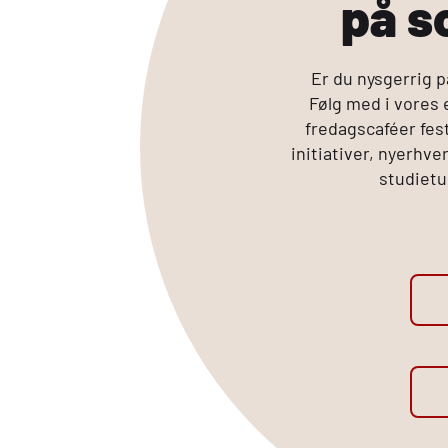
på s
Er du nysgerrig p
Følg med i vores
fredagscaféer fes
initiativer, nyerhv
studiet