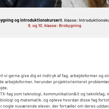
ygning og introduktionskurser
8. klasse: Introduktionsk
9. og 10. klasse: Brobygning
l vi gerne give dig et indtryk af fag, arbejdsformer og s
de arbejdsformer, herunder projektorienteret problemlø
jde.
TX
-fag som teknologi, kommunikation&it og teknikfag, 
, biologi og matematik, og opleve hvordan disse fag forto
er nogle nuværende elever, der fortæller om deres uddan