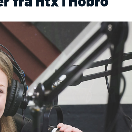
er fra
Htx
i Hobro