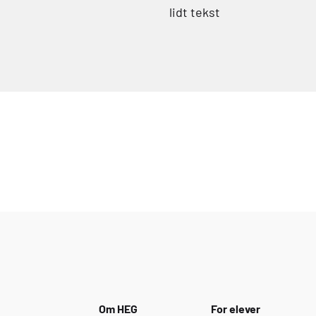
lidt tekst
Om
HEG
For elever