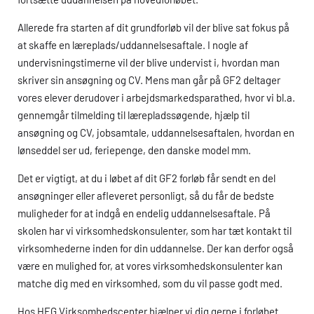
Allerede fra starten af dit grundforløb vil der blive sat fokus på
at skaffe en læreplads/uddannelsesaftale. I nogle af
undervisningstimerne vil der blive undervist i, hvordan man
skriver sin ansøgning og CV. Mens man går på GF2 deltager
vores elever derudover i arbejdsmarkedsparathed, hvor vi bl.a.
gennemgår tilmelding til lærepladssøgende, hjælp til
ansøgning og CV, jobsamtale, uddannelsesaftalen, hvordan en
lønseddel ser ud, feriepenge, den danske model mm.
Det er vigtigt, at du i løbet af dit GF2 forløb får sendt en del
ansøgninger eller afleveret personligt, så du får de bedste
muligheder for at indgå en endelig uddannelsesaftale. På
skolen har vi virksomhedskonsulenter, som har tæt kontakt til
virksomhederne inden for din uddannelse. Der kan derfor også
være en mulighed for, at vores virksomhedskonsulenter kan
matche dig med en virksomhed, som du vil passe godt med.
Hos
HEG
Virksomhedscenter hjælper vi dig gerne i forløbet