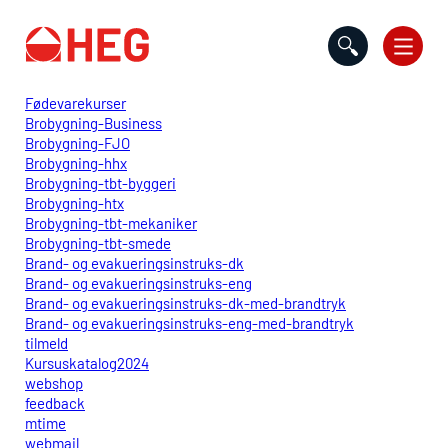
Gå til indholdet
Fødevarekurser
Brobygning-Business
Brobygning-FJO
Brobygning-hhx
Brobygning-tbt-byggeri
Brobygning-htx
Brobygning-tbt-mekaniker
Brobygning-tbt-smede
Brand- og evakueringsinstruks-dk
Brand- og evakueringsinstruks-eng
Brand- og evakueringsinstruks-dk-med-brandtryk
Brand- og evakueringsinstruks-eng-med-brandtryk
tilmeld
Kursuskatalog2024
webshop
feedback
mtime
webmail