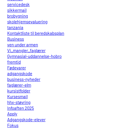
servicedesk
sikkermail
brobygning
skolehjemsevaluering
tanzania
Kontaktliste til beredskabsplan
Business
ven under armen
Vi_mangler_faglærer
Gymnasial-uddannelse-hobro
fremtid
Fødevarer
adgangskode
business-nyheder
faglærer-elm
kursistfolder
Kursesmail
hhx-støvring
Infoaften 2025
Apply
Adgangskode-elever
Fokus