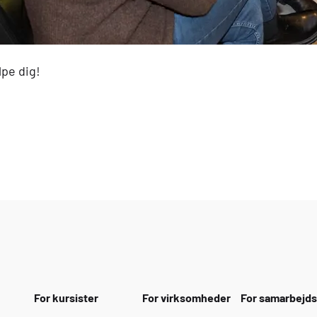
lpe dig!
For kursister
For virksomheder
For samarbejd