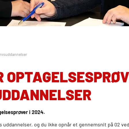
ervsuddannelser
R OPTAGELSESPRØV
UDDANNELSER
gelsesprøver i 2024.
res uddannelser, og du ikke opnår et gennemsnit på 02 ve