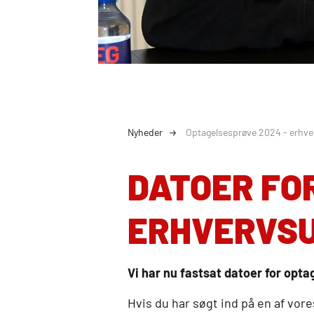
Nyheder
Optagelsesprøve 2024 - erhv
DATOER FO
ERHVERVS
Vi har nu fastsat datoer for opta
Hvis du har søgt ind på en af vo