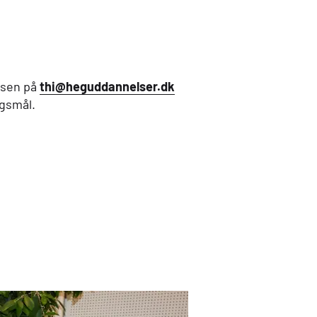
bsen på
thi@heguddannelser.dk
rgsmål.