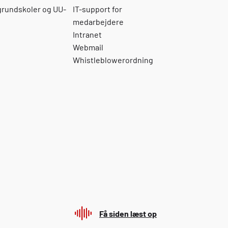
 grundskoler og UU-
IT-support for
medarbejdere
Intranet
Webmail
Whistleblowerordning
Få siden læst op