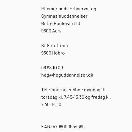
Himmerlands Erhvervs- og
Gymnasieuddannelser
Østre Boulevard 10
9600 Aars
Kirketoften 7
9500 Hobro
96 98 10 00
heg
@heguddannelser.dk
Telefonerne er åbne mandag til
torsdag kl. 7.45-15.30 og fredag kl.
7.45-14.10.
EAN: 5798000554399