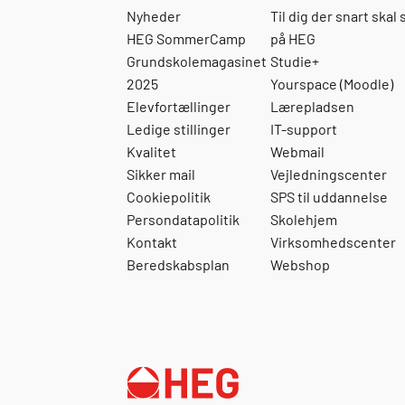
Nyheder
Til dig der snart skal 
HEG SommerCamp
på HEG
Grundskolemagasinet
Studie+
2025
Yourspace (Moodle)
Elevfortællinger
Lærepladsen
Ledige stillinger
IT-support
Kvalitet
Webmail
Sikker mail
Vejledningscenter
Cookiepolitik
SPS til uddannelse
Persondatapolitik
Skolehjem
Kontakt
Virksomhedscenter
Beredskabsplan
Webshop