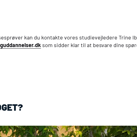
lsesprøver kan du kontakte vores studievejledere Trine I
guddannelser.dk
som sidder klar til at besvare dine spø
NOGET?