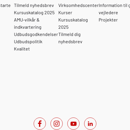
starte
Tilmeld nyhedsbrev
Virksomhedscenter
Information til
Kursuskatalog 2025
Kurser
vejledere
AMU-vilkår &
Kursuskatalog
Projekter
indkvartering
2025
Udbudsgodkendelser
Tilmeld dig
Udbudspolitik
nyhedsbrev
Kvalitet