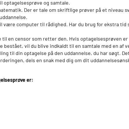
 til optagelsesprøve og samtale.
atematik. Der er tale om skriftlige prøver på et niveau s
suddannelse.
il være computer til rådighed. Har du brug for ekstra tid 
 til en censor som retter den. Hvis optagelsesprøven er
e bestået, vil du blive indkaldt til en samtale med en af
illing til din optagelse på den uddannelse, du har søgt. Det
urderingen, dels en snak med dig om dit uddannelsesønsk
elsesprøve er: