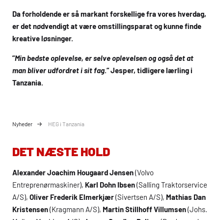
Da forholdende er så markant forskellige fra vores hverdag,
er det nødvendigt at være omstillingsparat og kunne finde
kreative løsninger.
”
Min bedste oplevelse, er selve oplevelsen og også det at
man bliver udfordret i sit fag
.” Jesper, tidligere lærling i
Tanzania.
Nyheder
HEG i Tanzania
DET NÆSTE HOLD
Alexander Joachim Hougaard Jensen
(Volvo
Entreprenørmaskiner),
Karl Dohn Ibsen
(Salling Traktorservice
A/S),
Oliver Frederik Elmerkjær
(Sivertsen A/S),
Mathias Dan
Kristensen
(Kragmann A/S),
Martin Stillhoff Villumsen
(Johs.