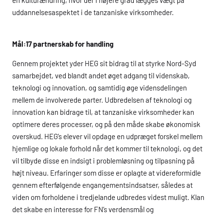
uddannelsesaspektet i de tanzaniske virksomheder.
Mål:17 partnerskab for handling
Gennem projektet yder
HEG
sit bidrag til at styrke Nord-Syd
samarbejdet, ved blandt andet øget adgang til videnskab,
teknologi og innovation, og samtidig øge vidensdelingen
mellem de involverede parter. Udbredelsen af teknologi og
innovation kan bidrage til, at tanzaniske virksomheder kan
optimere deres processer, og på den måde skabe økonomisk
overskud.
HEG
’s elever vil opdage en udpræget forskel mellem
hjemlige og lokale forhold når det kommer til teknologi, og det
vil tilbyde disse en indsigt i problemløsning og tilpasning på
højt niveau. Erfaringer som disse er oplagte at videreformidle
gennem efterfølgende engangementsindsatser, således at
viden om forholdene i tredjelande udbredes videst muligt. Klan
det skabe en interesse for FN’s verdensmål og