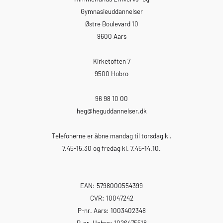
Gymnasieuddannelser
Østre Boulevard 10
9600 Aars
Kirketoften 7
9500 Hobro
96 98 10 00
heg
@heguddannelser.dk
Telefonerne er åbne mandag til torsdag kl.
7.45-15.30 og fredag kl. 7.45-14.10.
EAN: 5798000554399
CVR: 10047242
P-nr. Aars: 1003402348