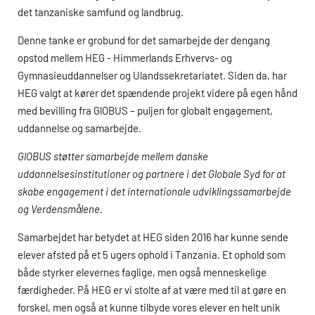
det tanzaniske samfund og landbrug.
Denne tanke er grobund for det samarbejde der dengang
opstod mellem
HEG
- Himmerlands Erhvervs- og
Gymnasieuddannelser og Ulandssekretariatet. Siden da, har
HEG
valgt at kører det spændende projekt videre på egen hånd
med bevilling fra GlOBUS – puljen for globalt engagement,
uddannelse og samarbejde.
GlOBUS støtter samarbejde mellem danske
uddannelsesinstitutioner og partnere i det Globale Syd for at
skabe engagement i det internationale udviklingssamarbejde
og Verdensmålene.
Samarbejdet har betydet at
HEG
siden 2016 har kunne sende
elever afsted på et 5 ugers ophold i Tanzania. Et ophold som
både styrker elevernes faglige, men også menneskelige
færdigheder. På
HEG
er vi stolte af at være med til at gøre en
forskel, men også at kunne tilbyde vores elever en helt unik