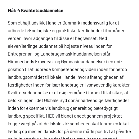
Mål: 4 Kvalitetsuddannelse
Som et højt udviklet land er Danmark medansvarlig for at
udbrede teknologiske og praktiske færdigheder til områder i
verden, hvor adgangen til disse er begrænset. Med
elever/lærlinge uddannet på højeste niveau inden for
Entreprenør- og Landbrugsmaskinuddannelsen står
Himmerlands Erhvervs- og Gymnasieuddannelser i en unik
position til at udbrede kompetencer og viden inden for netop
landbrugsområdet til lokale i lande, hvor afhængigheden af
færdigheder inden for især landbrug er livsnødvendig karakter.
Kvalitetsuddannelse er et nøgleområde i forhold til at sikre, at
befolkningen i det Globale Syd opnår nødvendige færdigheder
inden for eksempelvis landbrug generelt og bæredygtigt
landbrug specifikt.
HEG
vil blandt andet gennem projektet
lægge vægt på, at de lokale virksomheder skal teame en lokal
lærling op med en dansk, for på denne måde positivt at påvirke
en kulturændring, hvor der i højere grad lægges vægt på