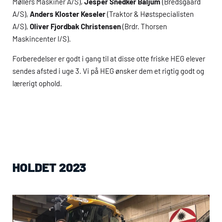
Møllers Maskiner A/S),
Jesper Snedker Baljum
(Bredsgaard
A/S),
Anders Kloster Keseler
(Traktor & Høstspecialisten
A/S),
Oliver Fjordbak Christensen
(Brdr. Thorsen
Maskincenter I/S).
Forberedelser er godt i gang til at disse otte friske
HEG
elever
sendes afsted i uge 3. Vi på
HEG
ønsker dem et rigtig godt og
lærerigt ophold.
HOLDET 2023