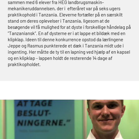
sammen med 6 elever fra
HEG
landbrugsmaskin-
mekanikeruddannelsen, der i efteråret var på seks ugers
praktikophold i Tanzania. Eleverne fortæller på en særskilt
stand om deres oplevelser i Tanzania, ligesom at de
besøgende vil få mulighed for at dyste i forskellige håndelag på
”Tanzaniansk”. En af dysterne er i at lappe et bildæk med en
klipklap. Ideen til denne konkurrence opstod da lærlingene
Jeppe og Rasmus punkterede et dæk i Tanzania midt ude i
ingenting. Her måtte de ty til en lapning ved hjælp af en kapsel
og en klipklap - lappen holdt de resterende 14 dage af
praktikopholdet.