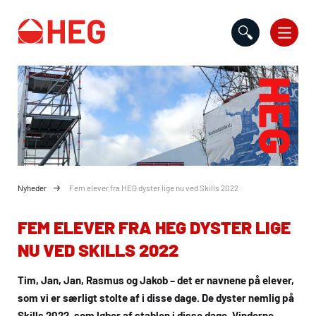
Gå til indholdet
Nyheder
Fem elever fra HEG dyster lige nu ved Skills 2022
FEM ELEVER FRA
HEG
DYSTER LIGE
NU VED SKILLS 2022
Tim, Jan, Jan, Rasmus og Jakob – det er navnene på elever,
som vi er særligt stolte af i disse dage. De dyster nemlig på
Skills 2022, som løber af stablen i disse dage. Vinderne