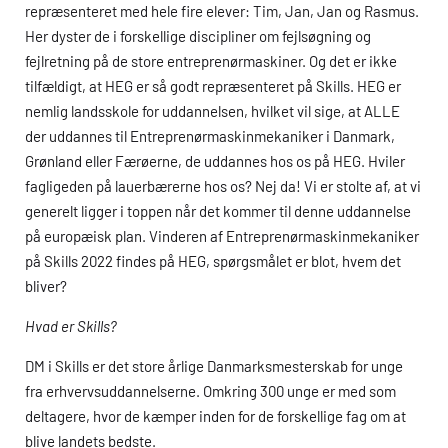
repræsenteret med hele fire elever: Tim, Jan, Jan og Rasmus.
Her dyster de i forskellige discipliner om fejlsøgning og
fejlretning på de store entreprenørmaskiner. Og det er ikke
tilfældigt, at
HEG
er så godt repræsenteret på Skills.
HEG
er
nemlig landsskole for uddannelsen, hvilket vil sige, at ALLE
der uddannes til Entreprenørmaskinmekaniker i Danmark,
Grønland eller Færøerne, de uddannes hos os på
HEG
. Hviler
fagligeden på lauerbærerne hos os? Nej da! Vi er stolte af, at vi
generelt ligger i toppen når det kommer til denne uddannelse
på europæisk plan. Vinderen af Entreprenørmaskinmekaniker
på Skills 2022 findes på
HEG
, spørgsmålet er blot, hvem det
bliver?
Hvad er Skills?
DM
i Skills er det store årlige Danmarksmesterskab for unge
fra erhvervsuddannelserne. Omkring 300 unge er med som
deltagere, hvor de kæmper inden for de forskellige fag om at
blive landets bedste.