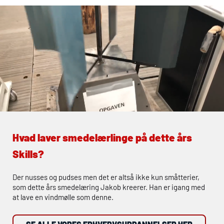
Hvad laver smedelærlinge på dette års
Skills?
Der nusses og pudses men det er altså ikke kun småtterier,
som dette års smedelæring Jakob kreerer. Han er igang med
at lave en vindmølle som denne.