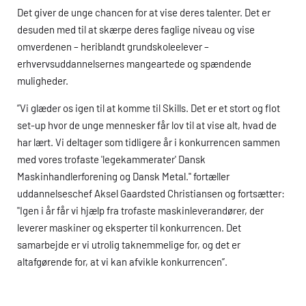
Det giver de unge chancen for at vise deres talenter. Det er
desuden med til at skærpe deres faglige niveau og vise
omverdenen – heriblandt grundskoleelever –
erhvervsuddannelsernes mangeartede og spændende
muligheder.
”Vi glæder os igen til at komme til Skills. Det er et stort og flot
set-up hvor de unge mennesker får lov til at vise alt, hvad de
har lært. Vi deltager som tidligere år i konkurrencen sammen
med vores trofaste 'legekammerater' Dansk
Maskinhandlerforening og Dansk Metal." fortæller
uddannelseschef Aksel Gaardsted Christiansen og fortsætter:
"Igen i år får vi hjælp fra trofaste maskinleverandører, der
leverer maskiner og eksperter til konkurrencen. Det
samarbejde er vi utrolig taknemmelige for, og det er
altafgørende for, at vi kan afvikle konkurrencen”.