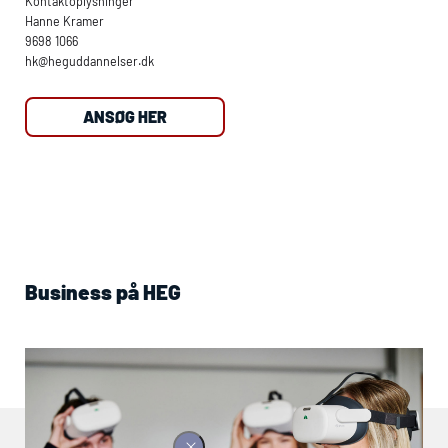
Kontaktoplysninger
Hanne Kramer
9698 1066
hk
@heguddannelser.dk
ANSØG HER
Business på
HEG