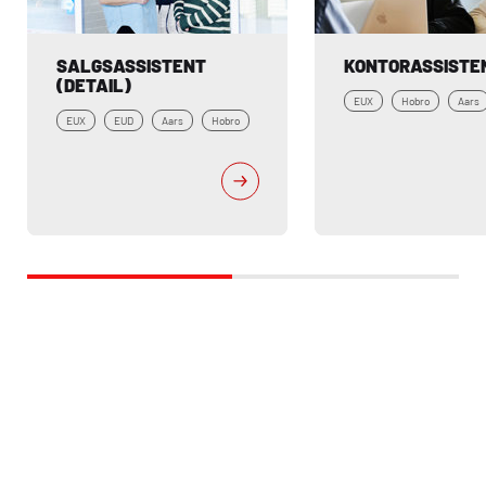
SALGSASSISTENT 
KONTORASSISTE
(DETAIL)
EUX
Hobro
Aars
EUX
EUD
Aars
Hobro