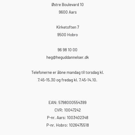
Østre Boulevard 10
9600 Aars
Kirketoften 7
9500 Hobro
96 98 10 00
heg
@heguddannelser.dk
Telefonerne er åbne mandag til torsdag kl.
7.45-15.30 og fredag kl. 7.45-14.10.
EAN: 5798000554399
CVR: 10047242
P-nr. Aars: 1003402348
P-nr. Hobro: 1026475518