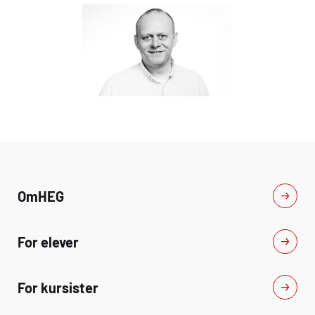
Om
HEG
For elever
For kursister