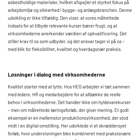
asbestholdige materialer, hvilket afspejler et styrket fokus på
arbejdsmiljø og sikkerhed i bygge- og anlægsbranchen. Denne
udvikling er ikke tilfældig. Den viser, at vores målrettede
indsats for at tilbyde relevante kurser bærer frugt, og at
virksomhederne anerkender værdien af opkvalificering. Det
stiller krav til os som udbyder, og det ansvar tager vi på os –
med blik for fleksibilitet, kvalitet og hverdagsnær praksis.
Løsninger i dialog med virksomhederne
Kvalitet starter med at lytte. Hos
HEG
arbejder vi tæt sammen
med ledere, HR og medarbejdere for at afdække de reelle
behov i virksomhederne. Det handler ikke om hyldevarekurser
– men om målrettede læringsforløb, der giver mening. Et godt
eksempel er en mellemstor produktionsvirksomhed, der stod
midt i en digital omstilling. Her udviklede vi et skræddersyet
forløb, hvor undervisningen blev kombineret med praksisnære