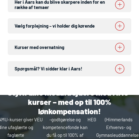
Her i Aars kan du blive skarpere inden for en
række af temaer
Vælg forplejning – vi holder dig kørende
Kurser med overnatning
Spørgsmål? Vi sidder klar i Aars!
Styrk dine medarbejdere med
AMU
-
kurser – med op til 100%
lønkompensation!
AMU-kurser giver
VEU
-godtgørelse og
HEG
(Himmerlands
dine ufaglærte og
kompetencefonde kan
Erhvervs- og
faglærte
du få op til 100% af
Gymnasieuddannelse