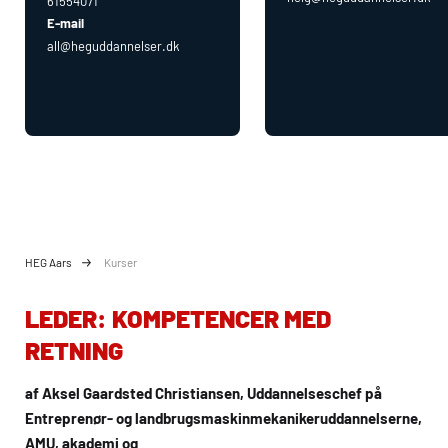
61554071
E-mail
all@heguddannelser.dk
HEG Aars
Kurser
LEDER: KOMPETENCER MED
RETNING
af Aksel Gaardsted Christiansen, Uddannelseschef på
Entreprenør- og landbrugsmaskinmekanikeruddannelserne,
AMU
, akademi og