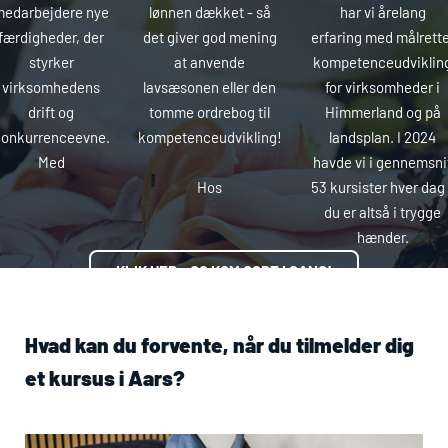
medarbejdere nye
lønnen dækket - så
har vi årelang
færdigheder, der
det giver god mening
erfaring med målrette
styrker
at anvende
kompetenceudviklin
virksomhedens
lavsæsonen eller den
for virksomheder i
drift og
tomme ordrebog til
Himmerland og på
onkurrenceevne.
kompetenceudvikling!
landsplan. I 2024
Med
havde vi i gennemsni
Hos
53 kursister hver dag
du er altså i trygge
hænder.
KLIK HER – OG KOM GODT I GANG!
Hvad kan du forvente, når du tilmelder dig
et kursus i Aars?