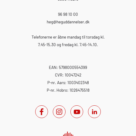
96 98 10 00
heg
@heguddannelser.dk
Telefonerne er åbne mandag til torsdag kl.
7.45-15.30 og fredag kl. 7.45-14.10.
EAN: 5798000554399
CVR: 10047242
P-nr. Aars: 1003402348
P-nr. Hobro: 1026475518