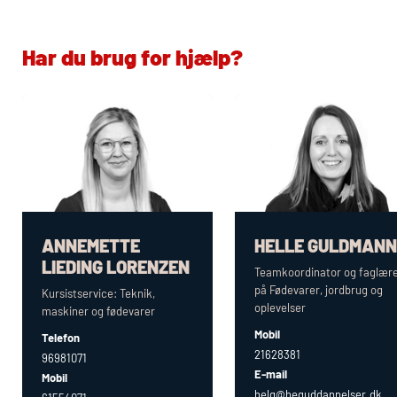
Har du brug for hjælp?
ANNEMETTE
HELLE GULDMANN
LIEDING LORENZEN
Teamkoordinator og faglær
på Fødevarer, jordbrug og
Kursistservice: Teknik,
oplevelser
maskiner og fødevarer
Mobil
Telefon
21628381
96981071
E-mail
Mobil
helg@heguddannelser.dk