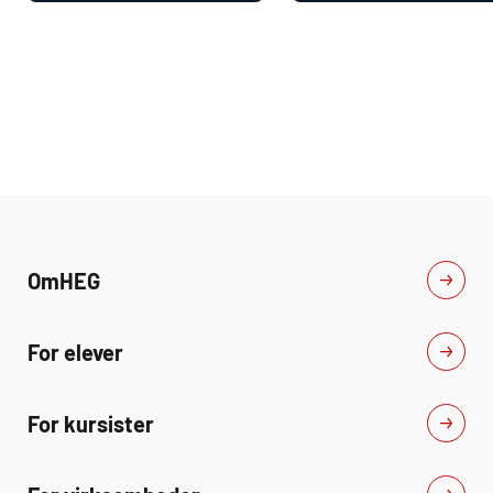
Om
HEG
For elever
For kursister