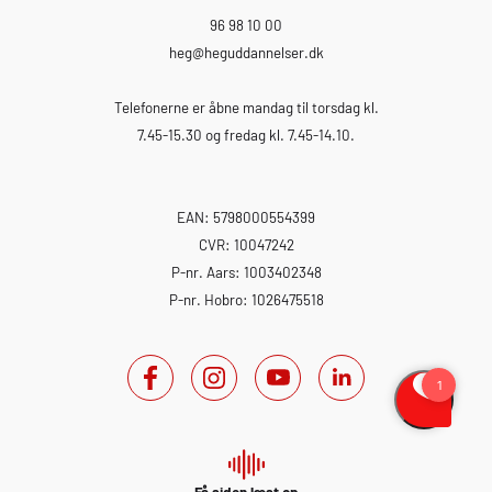
96 98 10 00
heg
@heguddannelser.dk
Telefonerne er åbne mandag til torsdag kl.
7.45-15.30 og fredag kl. 7.45-14.10.
EAN: 5798000554399
CVR: 10047242
P-nr. Aars: 1003402348
P-nr. Hobro: 1026475518
Få siden læst op