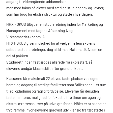
adgang til videregående uddannelser,
men med fokus på elever med særlige studiebehov og -evner,
som har brug for ekstra struktur og støtte i hverdagen.
HHX
FOKUS tilbyder en studieretning inden for Marketing og
Management med fagene Afsætning A og
Virksomhedsøkonomi A.
HTX
FOKUS giver mulighed for at vælge mellem skolens
udbudte studieretninger, dog altid med Matematik A som en
del af pakken.
Studieretningen fastlægges allerede fra skolestart, så
eleverne undgår klasseskift efter grundforløbet.
Klasserne får maksimalt 22 elever, faste pladser ved egne
borde og adgang til særlige faciliteter som Stillezonen – et rum
til ro, opladning og faglig fordybelse. Eleverne får desuden
faste mentorer, mulighed for fokustid fire timer om ugen og
ekstra lærerressourcer på udvalgte forløb. Målet er at skabe en
tryg ramme, hvor eleverne gradvist udvikler sig fra tæt støtte i