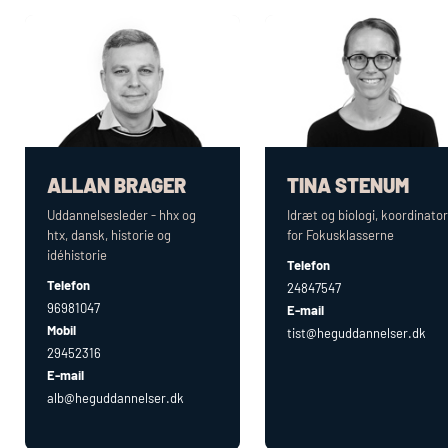
ALLAN BRAGER
TINA STENUM
Uddannelsesleder -
hhx
og
Idræt og biologi, koordinator
htx
, dansk, historie og
for Fokusklasserne
idéhistorie
Telefon
Telefon
24847547
96981047
E-mail
Mobil
tist@heguddannelser.dk
29452316
E-mail
alb@heguddannelser.dk