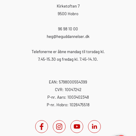
Kirketoften 7
9500 Hobro
96 98 10 00
heg
@heguddannelser.dk
Telefonerne er åbne mandag til torsdag kl.
7.45-15.30 og fredag kl. 7.45-14.10.
EAN: 5798000554399
CVR: 10047242
P-nr. Aars: 1003402348
P-nr. Hobro: 1026475518