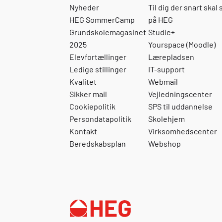
dit daglige virke.
tilpasse sig en kundes
Nyheder
Til dig der snart skal 
købsadfærd og
HEG SommerCamp
på HEG
indkøbsstrategi med
Grundskolemagasinet
Studie+
udgangspunkt i central teori
2025
Yourspace (Moodle)
omkring værdikæden.
anvende centrale metoder
Elevfortællinger
Lærepladsen
og værktøjer til at inddrage
Ledige stillinger
IT-support
sociale medier og netværk i
Kvalitet
Webmail
sin salgsplan anvende
Sikker mail
Vejledningscenter
centrale metoder og
værktøjer til at planlægge en
Cookiepolitik
SPS til uddannelse
forhandlingssituation vælge
Persondatapolitik
Skolehjem
og anvende relevante
Kontakt
Virksomhedscenter
redskaber, metoder og
Beredskabsplan
Webshop
teknikker inden for
strategisksalg, samt
planlægge eget salg og
kundekommunikation på
strategisk niveau håndtere
udarbejdelse af en general
salgsplan, såvel som en
specifik kundeplaner for