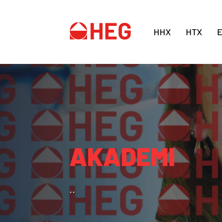
HHX
HTX
AKADEMI
..