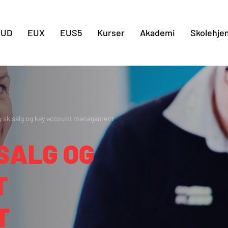
Gå til indholdet
EUD
EUX
EUS5
Kurser
Akademi
Skolehje
gisk salg og key account management
SALG OG
T
T