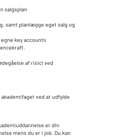
in salgsplan
g, samt planlægge eget salg og
r egne key accounts
encekraft.
degåelse af risici ved
 akademifaget ved at udfylde
akademiuddannelse er din
else mens du er i job. Du kan