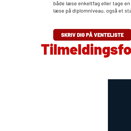
både læse enkeltfag eller tage e
læse på diplomniveau, også et stæ
SKRIV DIG PÅ VENTELISTE
Tilmeldingsf