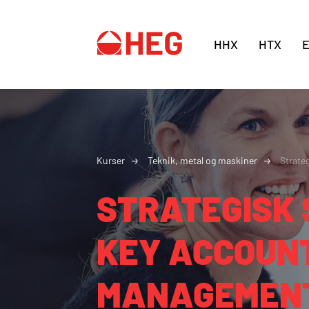
HHX
HTX
Kurser
Teknik, metal og maskiner
Strate
STRATEGISK 
KEY ACCOUN
MANAGEMEN