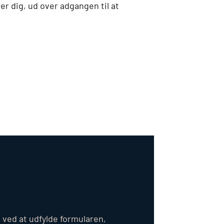
r dig, ud over adgangen til at
ved at udfylde formularen,