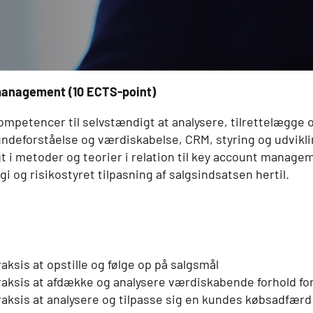
 management (10
ECTS
-point)
mpetencer til selvstændigt at analysere, tilrettelægge 
undeforståelse og værdiskabelse, CRM, styring og udvikli
t i metoder og teorier i relation til key account manag
i og risikostyret tilpasning af salgsindsatsen hertil.
aksis at opstille og følge op på salgsmål
raksis at afdække og analysere værdiskabende forhold fo
raksis at analysere og tilpasse sig en kundes købsadfær