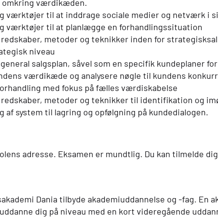
ri omkring værdikæden.
værktøjer til at inddrage sociale medier og netværk i s
 værktøjer til at planlægge en forhandlingssituation
redskaber, metoder og teknikker inden for strategisksal
tegisk niveau
 general salgsplan, såvel som en specifik kundeplaner fo
ndens værdikæde og analysere nøgle til kundens konkurr
orhandling med fokus på fælles værdiskabelse
edskaber, metoder og teknikker til identifikation og imø
 af system til lagring og opfølgning på kundedialogen.
olens adresse. Eksamen er mundtlig. Du kan tilmelde dig
sakademi Dania tilbyde akademiuddannelse og -fag. En 
ereuddanne dig på niveau med en kort videregående uddann