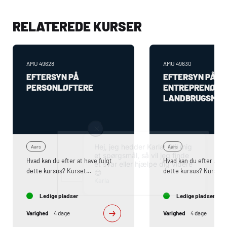
RELATEREDE KURSER
AMU
49628
AMU
49630
EFTERSYN PÅ
EFTERSYN PÅ
PERSONLØFTERE
ENTREPRENØR 
LANDBRUGSMAS
Aars
Aars
Hvad kan du efter at have fulgt
Hvad kan du efter at ha
dette kursus? Kurset
dette kursus? Kursusi
indeholder:- Lovgivning bag
Lovgivning bag lovpligt
lovpligtigt hovedeftersyn- CE-
hovedeftersyn- CE-mæ
Ledige pladser
Ledige pladser
mærkning-
Overensstemmelseser
Overensstemmelseserklæring-
Relevante standarder t
Varighed
4 dage
Varighed
4 dage
Relevante standarder til mobile
entreprenør og