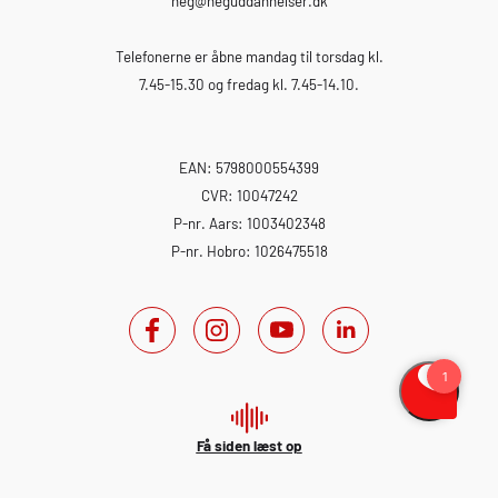
heg
@heguddannelser.dk
Telefonerne er åbne mandag til torsdag kl.
7.45-15.30 og fredag kl. 7.45-14.10.
EAN: 5798000554399
CVR: 10047242
P-nr. Aars: 1003402348
P-nr. Hobro: 1026475518
Få siden læst op