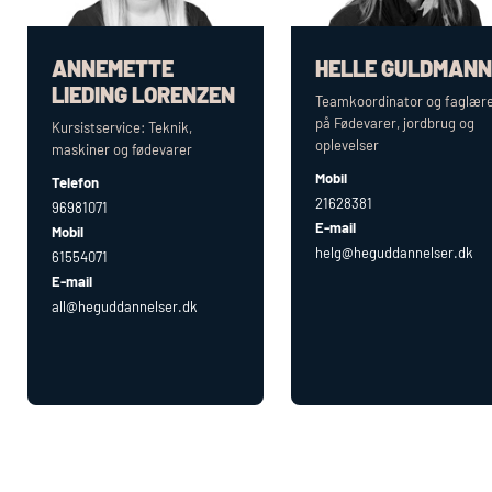
ANNEMETTE
HELLE GULDMANN
LIEDING LORENZEN
Teamkoordinator og faglær
på Fødevarer, jordbrug og
Kursistservice: Teknik,
oplevelser
maskiner og fødevarer
Mobil
Telefon
21628381
96981071
E-mail
Mobil
helg@heguddannelser.dk
61554071
E-mail
all@heguddannelser.dk