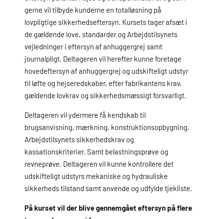
gerne vil tilbyde kunderne en totalløsning på
lovpligtige sikkerhedseftersyn. Kursets tager afsæt i
de gældende love, standarder og Arbejdstilsynets
vejledninger i eftersyn af anhuggergrej samt
journalpligt. Deltageren vil herefter kunne foretage
hovedeftersyn af anhuggergrej og udskifteligt udstyr
til løfte og hejseredskaber, efter fabrikantens krav,
gældende lovkrav og sikkerhedsmæssigt forsvarligt.
Deltageren vil ydermere få kendskab til
brugsanvisning, mærkning, konstruktionsopbygning,
Arbejdstilsynets sikkerhedskrav og
kassationskriterier. Samt belastningsprøve og
revneprøve. Deltageren vil kunne kontrollere det
udskifteligt udstyrs mekaniske og hydrauliske
sikkerheds tilstand samt anvende og udfylde tjekliste.
På kurset vil der blive gennemgået eftersyn på flere