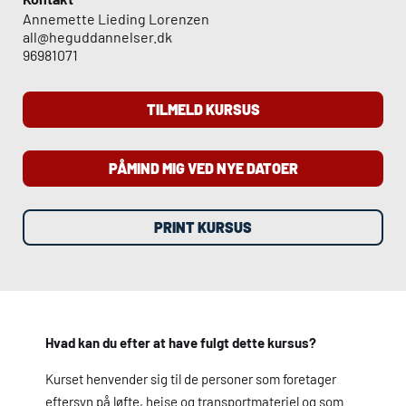
Annemette Lieding Lorenzen
all@heguddannelser.dk
96981071
TILMELD KURSUS
PÅMIND MIG VED NYE DATOER
PRINT KURSUS
Hvad kan du efter at have fulgt dette kursus?
Kurset henvender sig til de personer som foretager
eftersyn på løfte, hejse og transportmateriel og som