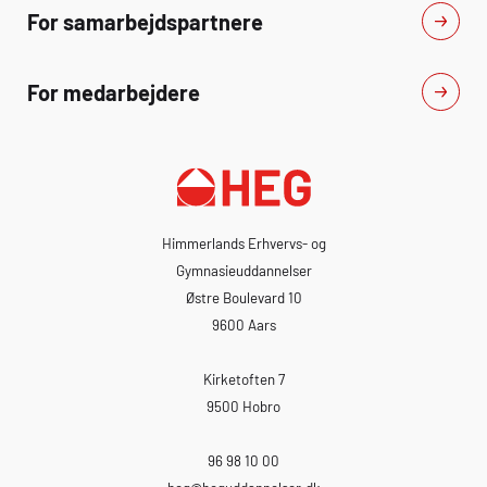
teleskoplift, knækarmslift og
For samarbejdspartnere
teleskoplæsser.
For medarbejdere
Himmerlands Erhvervs- og
Gymnasieuddannelser
Østre Boulevard 10
9600 Aars
Kirketoften 7
9500 Hobro
96 98 10 00