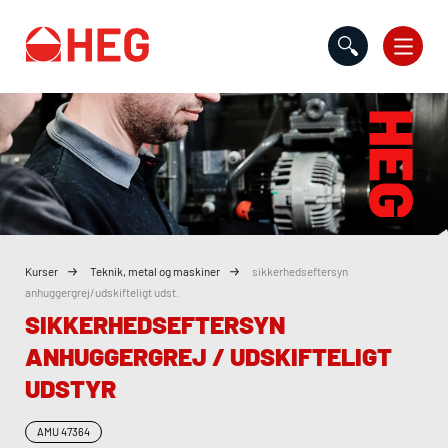
Gå til indholdet
Kurser
Teknik, metal og maskiner
sikkerhedseftersyn
anhuggergrej/udskifteligt udst.
SIKKERHEDSEFTERSYN
ANHUGGERGREJ / UDSKIFTELIGT
UDSTYR
AMU
47364