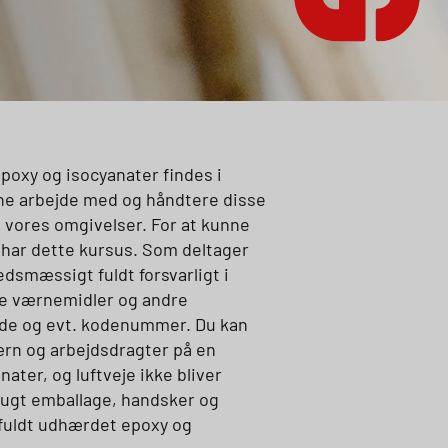
poxy og isocyanater findes i
unne arbejde med og håndtere disse
g vores omgivelser. For at kunne
n har dette kursus. Som deltager
dsmæssigt fuldt forsvarligt i
ige værnemidler og andre
ade og evt. kodenummer. Du kan
rn og arbejdsdragter på en
ter, og luftveje ikke bliver
brugt emballage, handsker og
 fuldt udhærdet epoxy og