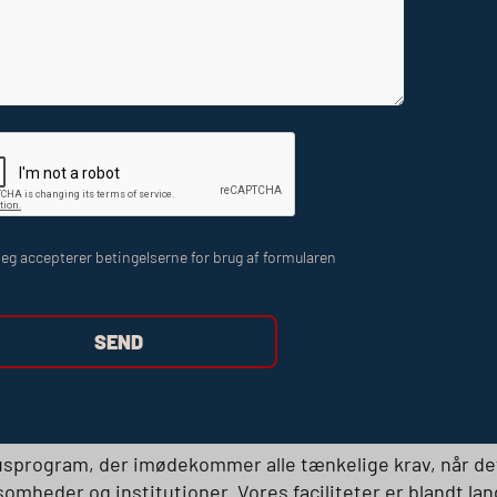
ng & økonomi
Indkvartering & forplejning
P
eg accepterer betingelserne for brug af formularen
sister fra hele Danmark vender tilbage til
HEG
, når de har
lt under samme tag – kompetencer, ildsjæle og rigtig god
susprogram, der imødekommer alle tænkelige krav, når de
omheder og institutioner. Vores faciliteter er blandt la