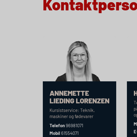
Kontaktpers
ANNEMETTE
LIEDING LORENZEN
T
p
Kursistservice: Teknik,
o
maskiner og fødevarer
M
Telefon
96981071
E
Mobil
61554071