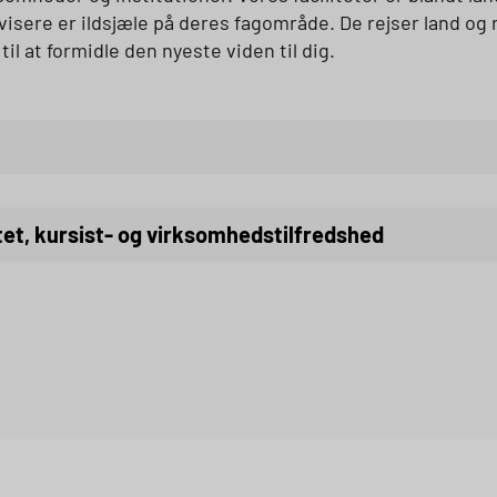
sere er ildsjæle på deres fagområde. De rejser land og ri
l at formidle den nyeste viden til dig.
Læs mere om kvalitet, kursist- og virksomhedstilfredshed