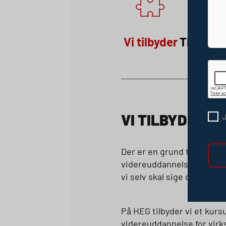
Vi tilbyder
Tilmeldi
VI TILBYDER
J
Der er en grund til, at kur
videreuddannelse. Vi har a
vi selv skal sige det.
På
HEG
tilbyder vi et kur
videreuddannelse for virks