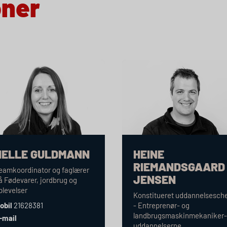
oner
HELLE GULDMANN
HEINE
RIEMANDSGAARD
eamkoordinator og faglærer
JENSEN
å Fødevarer, jordbrug og
plevelser
Konstitueret uddannelsesch
obil
21628381
- Entreprenør- og
landbrugsmaskinmekaniker
-mail
uddannelserne