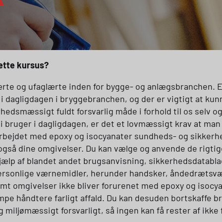
dette kursus?
lærte og ufaglærte inden for bygge- og anlægsbranchen. E
 i dagligdagen i bryggebranchen, og der er vigtigt at k
hedsmæssigt fuldt forsvarlig måde i forhold til os selv o
i bruger i dagligdagen, er det et lovmæssigt krav at ma
arbejdet med epoxy og isocyanater sundheds- og sikkerhe
n også dine omgivelser. Du kan vælge og anvende de rigt
jælp af blandet andet brugsanvisning, sikkerhedsdatabl
ersonlige værnemidler, herunder handsker, åndedrætsvæ
t omgivelser ikke bliver forurenet med epoxy og isocyana
mpe håndtere farligt affald. Du kan desuden bortskaffe 
miljømæssigt forsvarligt, så ingen kan få rester af ikke