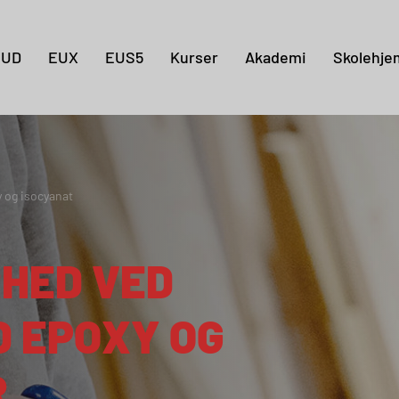
Gå til indholdet
EUD
EUX
EUS5
Kurser
Akademi
Skolehje
 og isocyanat
RHED VED
 EPOXY OG
R