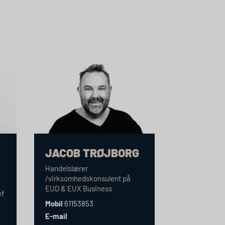
JACOB TRØJBORG
Handelslærer
/virksomhedskonsulent på
EUD
&
EUX
Business
ef
Mobil
61153853
-
E-mail