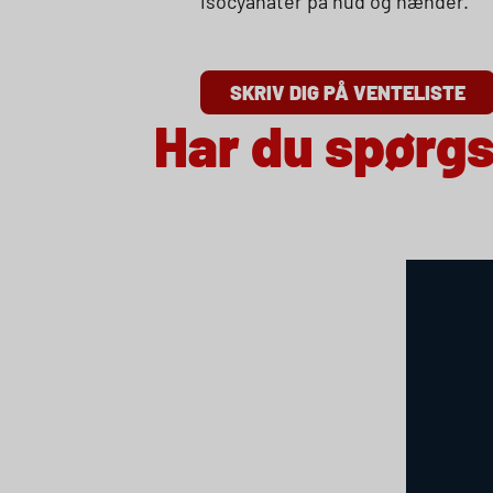
isocyanater på hud og hænder.
SKRIV DIG PÅ VENTELISTE
Har du spørg