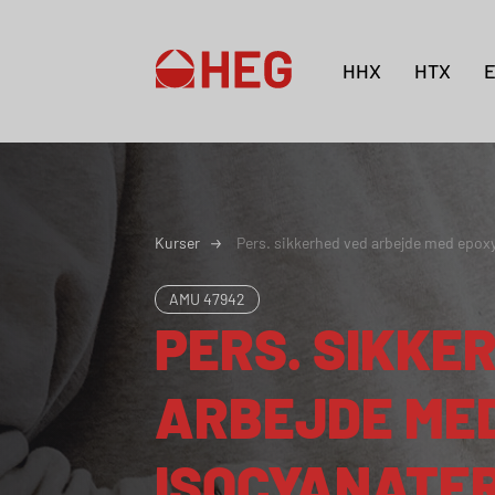
HHX
HTX
Kurser
Pers. sikkerhed ved arbejde med epoxy
AMU
47942
PERS. SIKKE
ARBEJDE MED
ISOCYANATE