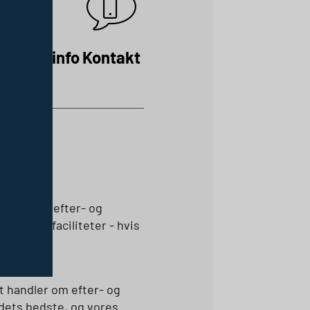
raktisk info
Kontakt
 behov for efter- og
e kursusfaciliteter - hvis
t handler om efter- og
ndets bedste, og vores