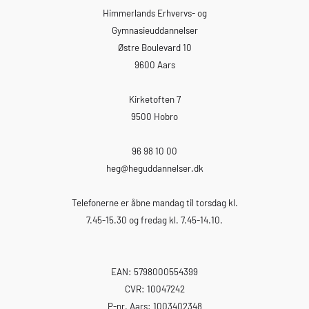
over adgangen til at læse på
Himmerlands Erhvervs- og
diplomniveau, også et stærkere
Gymnasieuddannelser
fundament for dit daglige virke.
Østre Boulevard 10
9600 Aars
Kirketoften 7
9500 Hobro
96 98 10 00
heg
@heguddannelser.dk
Telefonerne er åbne mandag til torsdag kl.
7.45-15.30 og fredag kl. 7.45-14.10.
EAN: 5798000554399
CVR: 10047242
P-nr. Aars: 1003402348