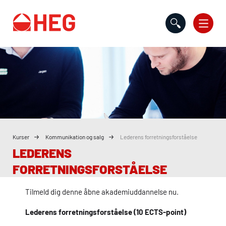
Gå til indholdet
Kurser
Kommunikation og salg
Lederens forretningsforståelse
LEDERENS
FORRETNINGSFORSTÅELSE
Tilmeld dig denne åbne akademiuddannelse nu.
Lederens forretningsforståelse (10
ECTS
-point)