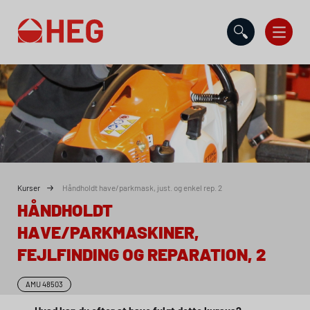
Gå til indholdet
Kurser
Håndholdt have/parkmask, just. og enkel rep. 2
HÅNDHOLDT
HAVE/PARKMASKINER,
FEJLFINDING OG REPARATION, 2
AMU
48503