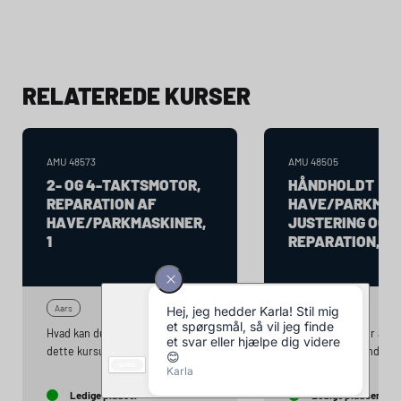
RELATEREDE KURSER
AMU
48573
AMU
48505
2- OG 4-TAKTSMOTOR,
HÅNDHOLDT
REPARATION AF
HAVE/PARKMAS
HAVE/PARKMASKINER,
JUSTERING OG 
1
REPARATION, 1
Aars
Aars
Hvad kan du efter at have fulgt
Hvad kan du efter at ha
dette kursus? Deltageren har
dette kursus? Under k
efter kurset viden og
opnår kursisten kendsk
færdigheder til at, foretage
funktion, simpel fejlsø
Ledige pladser
Ledige pladser