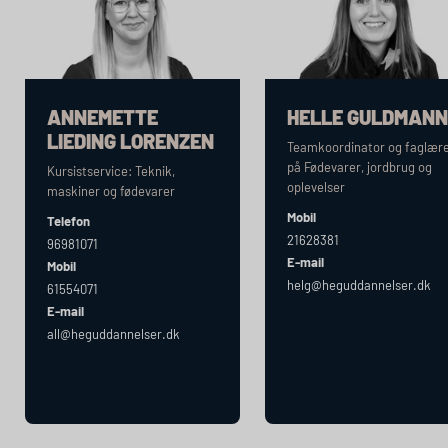
ANNEMETTE
HELLE GULDMANN
LIEDING LORENZEN
Teamkoordinator og faglær
på Fødevarer, jordbrug og
Kursistservice: Teknik,
oplevelser
maskiner og fødevarer
Mobil
Telefon
21628381
96981071
E-mail
Mobil
helg@heguddannelser.dk
61554071
E-mail
all@heguddannelser.dk