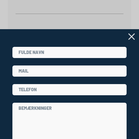
Indkvartering & forplejning
Praktisk info