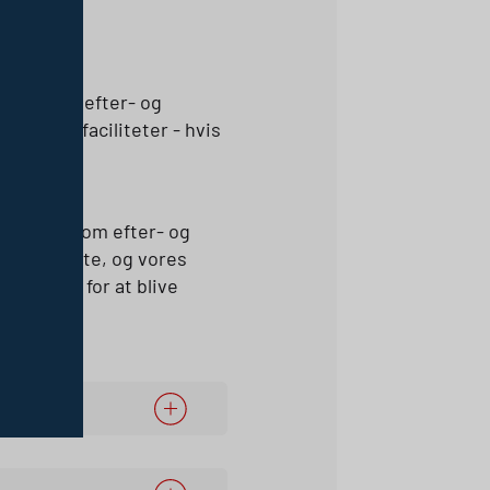
 behov for efter- og
e kursusfaciliteter - hvis
t handler om efter- og
ndets bedste, og vores
ge rundt for at blive