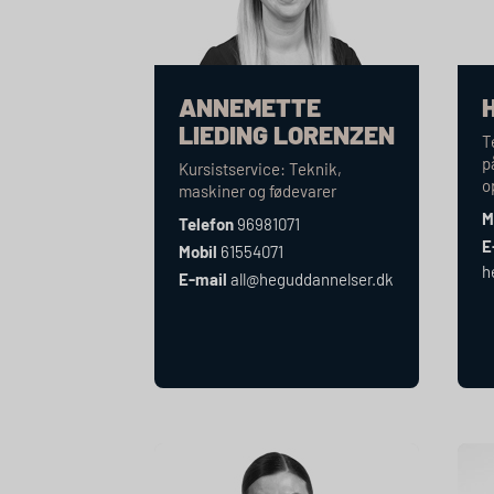
ANNEMETTE
LIEDING LORENZEN
T
p
Kursistservice: Teknik,
o
maskiner og fødevarer
M
Telefon
96981071
E
Mobil
61554071
h
E-mail
all@heguddannelser.dk