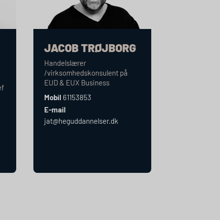
JACOB TRØJBORG
Handelslærer
/virksomhedskonsulent på
EUD
&
EUX
Business
ef
Mobil
61153853
-
E-mail
jat@heguddannelser.dk