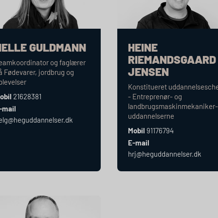
HELLE GULDMANN
HEINE
RIEMANDSGAARD
eamkoordinator og faglærer
JENSEN
å Fødevarer, jordbrug og
plevelser
Konstitueret uddannelsesch
obil
21628381
- Entreprenør- og
landbrugsmaskinmekaniker
-mail
uddannelserne
elg@heguddannelser.dk
Mobil
91176794
E-mail
hrj@heguddannelser.dk