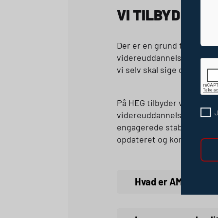
VI TILBYDER
Der er en grund til, at kur
videreuddannelse. Vi har a
vi selv skal sige det.
På
HEG
tilbyder vi et kur
J
videreuddannelse for virks
engagerede stab af undervi
opdateret og kompetente ti
Hvad er
AMU
?