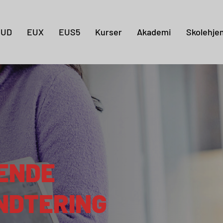
Gå til indholdet
EUD
EUX
EUS5
Kurser
Akademi
Skolehje
ENDE
NDTERING