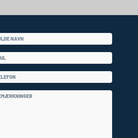
N
ng & økonomi
Indkvartering & forplejning
P