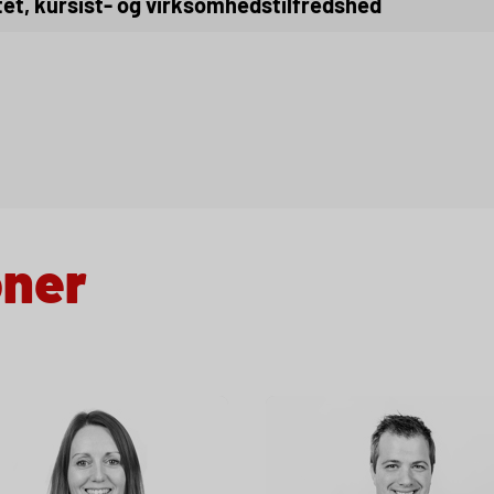
Læs mere om kvalitet, kursist- og virksomhedstilfredshed
oner