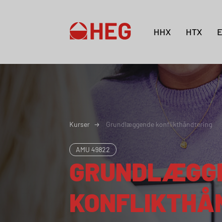
HHX
HTX
Kurser
Grundlæggende konflikthåndtering
AMU
49822
GRUNDLÆGG
KONFLIKTHÅ