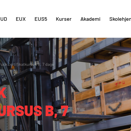
Gå til indholdet
EUD
EUX
EUS5
Kurser
Akademi
Skolehje
ruck certifikatkursus B, 7 dage
K
URSUS B, 7