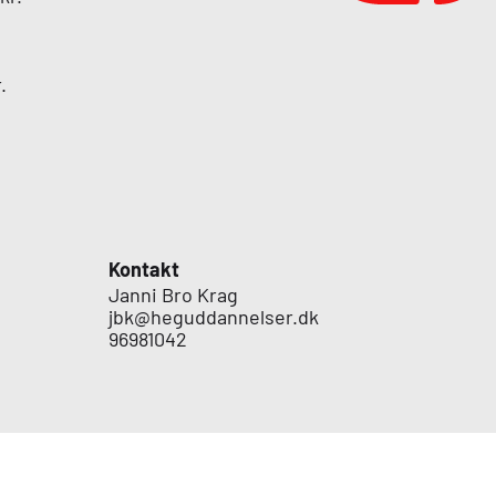
.
Kontakt
Janni Bro Krag
jbk@heguddannelser.dk
96981042