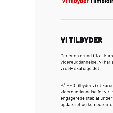
Vi tilbyder
Tilmeldi
VI TILBYDER
Der er en grund til, at kur
videreuddannelse. Vi har a
vi selv skal sige det.
På
HEG
tilbyder vi et kur
videreuddannelse for virks
engagerede stab af undervi
opdateret og kompetente ti