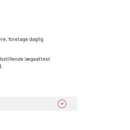
re, foretage daglig
edsstillende lægeattest
.