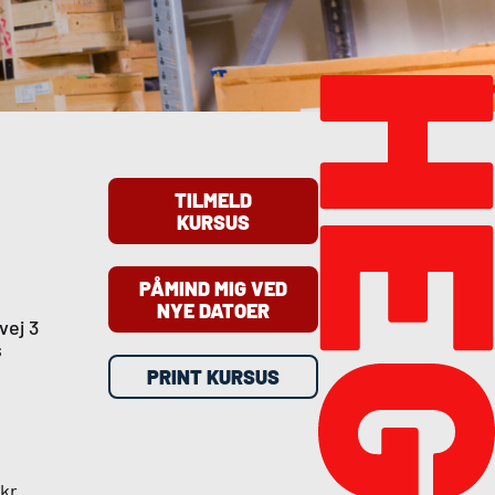
TILMELD
KURSUS
PÅMIND MIG VED
NYE DATOER
vej 3
s
PRINT KURSUS
kr.