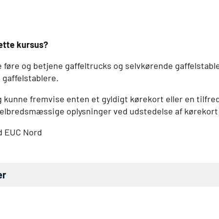
dette kursus?
føre og betjene gaffeltrucks og selvkørende gaffelstable
 gaffelstablere.
g kunne fremvise enten et gyldigt kørekort eller en tilfr
helbredsmæssige oplysninger ved udstedelse af kørekort)
ed
EUC
Nord
er