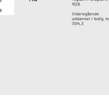
6
1526
6
Videregående
uddannet / ledig, kr
7014,3