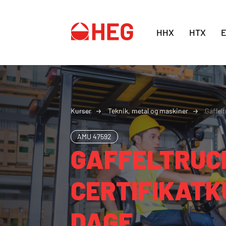
HHX
HTX
Kurser
Teknik, metal og maskiner
Gaffelt
AMU
47592
GAFFELTRUC
CERTIFIKATK
DAGE