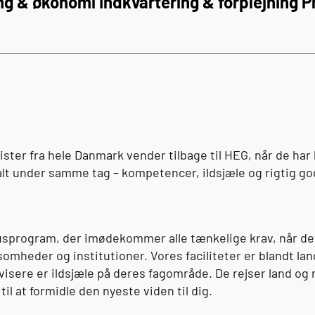
ng & økonomi
Indkvartering & forplejning
P
sister fra hele Danmark vender tilbage til
HEG
, når de har
lt under samme tag – kompetencer, ildsjæle og rigtig god
susprogram, der imødekommer alle tænkelige krav, når de
omheder og institutioner. Vores faciliteter er blandt la
sere er ildsjæle på deres fagområde. De rejser land og ri
l at formidle den nyeste viden til dig.