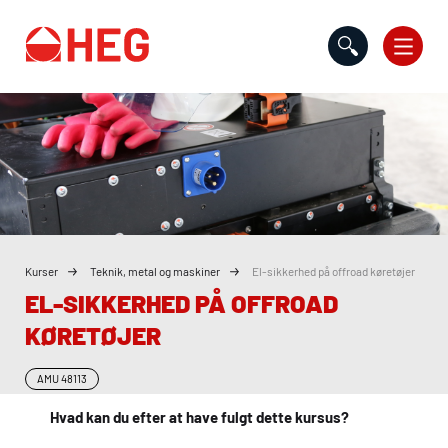
Gå til indholdet
Kurser
Teknik, metal og maskiner
El-sikkerhed på offroad køretøjer
EL-SIKKERHED PÅ OFFROAD
KØRETØJER
AMU
48113
Hvad kan du efter at have fulgt dette kursus?