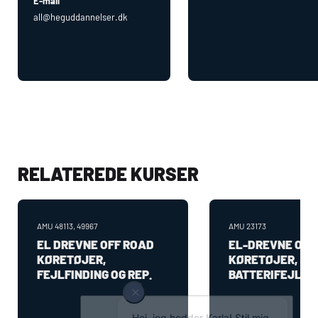
E-mail
all@heguddannelser.dk
RELATEREDE KURSER
AMU
48113, 49967
AMU
23173
EL DREVNE OFF ROAD
EL-DREVNE OFF
KØRETØJER,
KØRETØJER,
FEJLFINDING OG REP.
BATTERIFEJLFI