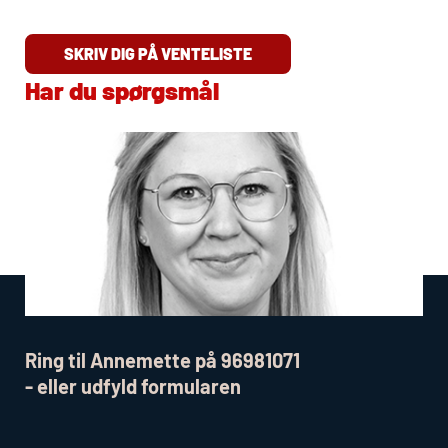
SKRIV DIG PÅ VENTELISTE
Har du spørgsmål
Ring til Annemette på 96981071
- eller udfyld formularen