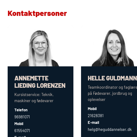
Kontaktpersoner
ANNEMETTE
HELLE GULDMANN
LIEDING LORENZEN
Teamkoordinator og faglær
på Fødevarer, jordbrug og
Kursistservice: Teknik,
oplevelser
maskiner og fødevarer
Mobil
Telefon
21628381
96981071
E-mail
Mobil
helg@heguddannelser.dk
61554071