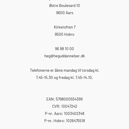
Østre Boulevard 10
9600 Aars
Kirketoften 7
9500 Hobro
96 98 10 00
heg
@heguddannelser.dk
Telefonerne er åbne mandag til torsdag kl.
7.45-15.30 og fredag kl. 7.45-14.10.
EAN: 5798000554399
CVR: 10047242
P-nr. Aars: 1003402348
P-nr. Hobro: 1026475518