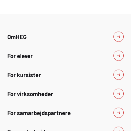
synsrapport- Teoretiske og
til virksomheder der u
praktiske øvelser i udførelse af
lovpligtigt hovedefter
sprøjtesyn- Sikkerhed og
til den der udfører lovp
sundhed for synspersonalet-
hovedeftersyn- Hvilke
Afsluttende test
maskintyper ved entre
landbrug skal have udf
Om
HEG
lovpligtigt hovedefter
af eftersynsmapper og
checklister til entrep
For elever
landbrugsmaskiner- 
af sikkerhedsfunktioner
udskifteligt udstyr- Pr
øvelser i udførelse af l
For kursister
hoved-eftersyn på ent
og landbrugsmaskiner-
øvelser i udfyldelse af
For virksomheder
checklister- Teori test
test
For samarbejdspartnere