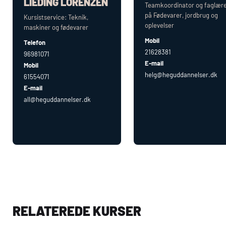
LIEDING LORENZEN
Teamkoordinator og faglær
på Fødevarer, jordbrug og
Kursistservice: Teknik,
oplevelser
maskiner og fødevarer
Mobil
Telefon
21628381
96981071
E-mail
Mobil
helg@heguddannelser.dk
61554071
E-mail
all@heguddannelser.dk
RELATEREDE KURSER