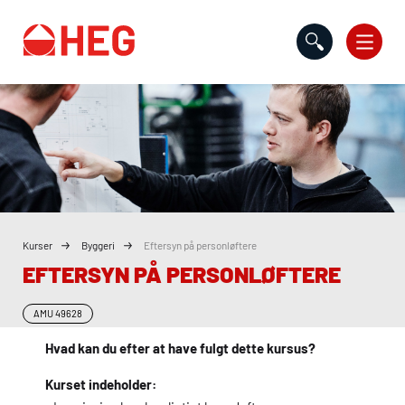
Gå til indholdet
Kurser
Byggeri
Eftersyn på personløftere
EFTERSYN PÅ PERSONLØFTERE
AMU
49628
Hvad kan du efter at have fulgt dette kursus?
Kurset indeholder: